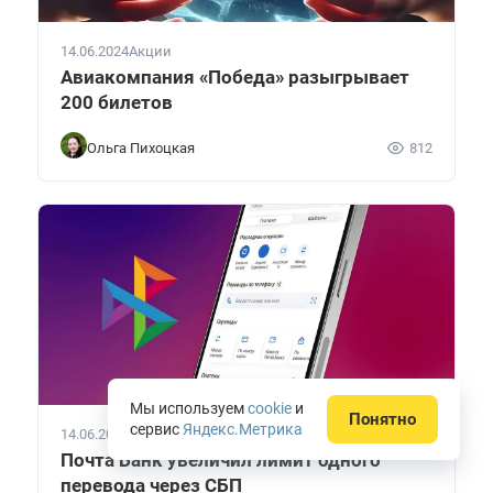
14.06.2024
Акции
Авиакомпания «Победа» разыгрывает
200 билетов
Ольга Пихоцкая
812
Мы используем
cookie
и
Понятно
сервис
Яндекс.Метрика
14.06.2024
Новости сегодня
Почта Банк увеличил лимит одного
перевода через СБП