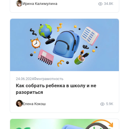
Ирина Калимулина
34.8K
24.06.2024
Финграмотность
Как собрать ребенка в школу и не
разориться
Елена Кокош
5.9K