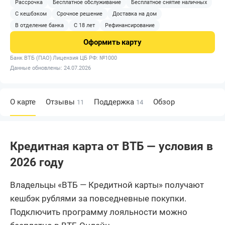
Рассрочка
Бесплатное обслуживание
Бесплатное снятие наличных
С кешбэком
Срочное решение
Доставка на дом
В отделение банка
С 18 лет
Рефинансирование
Оформить
карту
Банк ВТБ (ПАО)
Лицензия ЦБ РФ: №1000
Данные обновлены: 24.07.2026
О карте
Отзывы
Поддержка
Обзор
11
14
Кредитная карта от ВТБ — условия в
2026 году
Владельцы «ВТБ — Кредитной карты» получают
кешбэк рублями за повседневные покупки.
Подключить программу лояльности можно