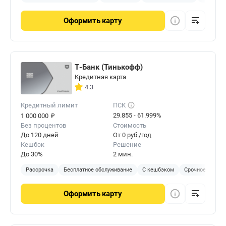
Оформить
карту
Т-Банк (Тинькофф)
Кредитная карта
4.3
Кредитный лимит
ПСК
₽
29.855 - 61.999%
1 000 000
Без процентов
Стоимость
До 120 дней
От 0 руб./год
Кешбэк
Решение
До 30%
2 мин.
Рассрочка
Бесплатное обслуживание
С кешбэком
Срочное решен
Оформить
карту