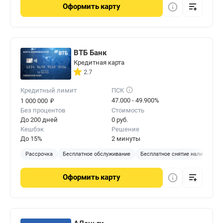
Оформить
карту
ВТБ Банк
Кредитная карта
2.7
Кредитный лимит
ПСК
₽
47.000 - 49.900%
1 000 000
Без процентов
Стоимость
До 200 дней
0 руб.
Кешбэк
Решение
До 15%
2 минуты
Рассрочка
Бесплатное обслуживание
Бесплатное снятие наличных
Оформить
карту