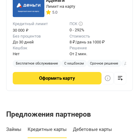
АДеньги
Лимит на карту
5.0
Кредитный лимит
ПСК
₽
0 - 292%
30 000
Без процентов
Стоимость
До 30 дней
8 ₽/день за 1000 ₽
Кешбэк
Решение
Нет
От 2 мин.
Бесплатное обслуживание
С кешбэком
Срочное решение
Доставка
Оформить
карту
Предложения партнеров
Займы
Кредитные карты
Дебетовые карты