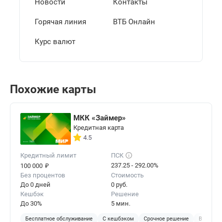
Новости
Контакты
Горячая линия
ВТБ Онлайн
Курс валют
Похожие карты
МКК «Займер»
Кредитная карта
4.5
Кредитный лимит
ПСК
₽
237.25 - 292.00%
100 000
Без процентов
Стоимость
До 0 дней
0 руб.
Кешбэк
Решение
До 30%
5 мин.
Бесплатное обслуживание
С кешбэком
Срочное решение
Виртуал