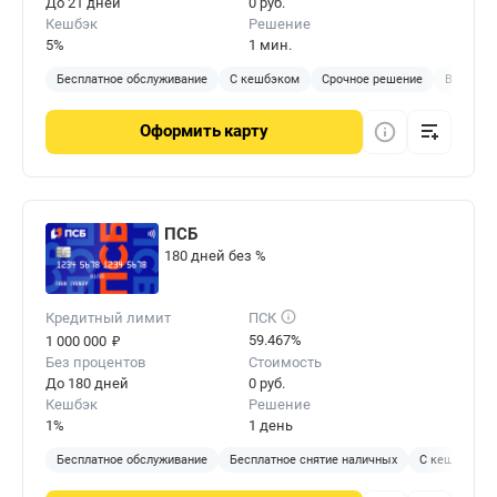
До 21 дней
0 руб.
Кешбэк
Решение
5%
1 мин.
Бесплатное обслуживание
С кешбэком
Срочное решение
Виртуал
Оформить
карту
ПСБ
180 дней без %
Кредитный лимит
ПСК
₽
59.467%
1 000 000
Без процентов
Стоимость
До 180 дней
0 руб.
Кешбэк
Решение
1%
1 день
Бесплатное обслуживание
Бесплатное снятие наличных
С кешбэком