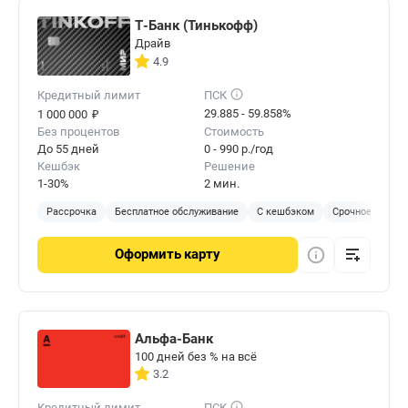
Т-Банк (Тинькофф)
Драйв
4.9
Кредитный лимит
ПСК
₽
29.885 - 59.858%
1 000 000
Без процентов
Стоимость
До 55 дней
0 - 990 р./год
Кешбэк
Решение
1-30%
2 мин.
Рассрочка
Бесплатное обслуживание
С кешбэком
Срочное решен
Оформить
карту
Альфа-Банк
100 дней без % на всё
3.2
Кредитный лимит
ПСК