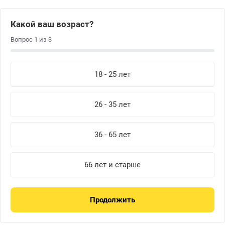
Какой ваш возраст?
Вопрос
1
из
3
18 - 25 лет
26 - 35 лет
36 - 65 лет
66 лет и старше
Продолжить
В
ли