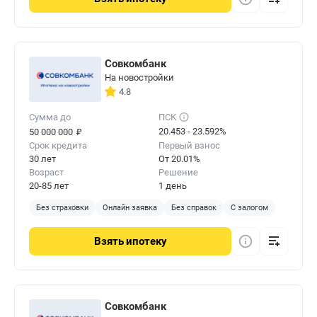
Совкомбанк
На новостройки
4.8
Сумма до
ПСК
₽
20.453 - 23.592%
50 000 000
Срок кредита
Первый взнос
30 лет
От 20.01%
Возраст
Решение
20-85 лет
1 день
Без страховки
Онлайн заявка
Без справок
С залогом
Взять
ипотеку
Совкомбанк