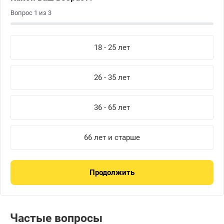
Вопрос
1
из
3
18 - 25 лет
26 - 35 лет
36 - 65 лет
66 лет и старше
Продолжить
В
к
Частые вопросы