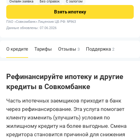
Онлайн заявка
Без справок
С залогом
Взять
ипотеку
ПАО «Совкомбанк»
Лицензия ЦБ РФ: №963
Данные обновлены: 07.06.2026
О кредите
Тарифы
Отзывы
Поддержка
3
2
Рефинансируйте ипотеку и другие
кредиты в Совкомбанке
Часть ипотечных заемщиков приходит в банк
через рефинансирование. Эта услуга помогает
клиенту изменить (улучшить) условия по
жилищному кредиту на более выгодные. Смена
кредитора становится причиной для снижения