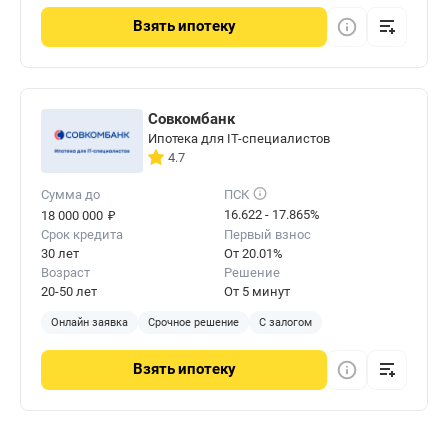
Взять
ипотеку
Совкомбанк
Ипотека для IT-специалистов
4.7
Сумма до
ПСК
₽
16.622 - 17.865%
18 000 000
Срок кредита
Первый взнос
30 лет
От 20.01%
Возраст
Решение
20-50 лет
От 5 минут
Онлайн заявка
Срочное решение
С залогом
Взять
ипотеку