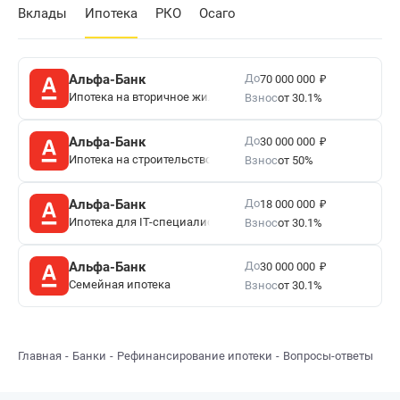
Вклады
Ипотека
РКО
Осаго
₽
До
Альфа-Банк
70 000 000
Ипотека на вторичное жилье
Взнос
от 30.1%
₽
До
Альфа-Банк
30 000 000
Ипотека на строительство дома
Взнос
от 50%
₽
До
Альфа-Банк
18 000 000
Ипотека для IT-специалистов
Взнос
от 30.1%
₽
До
Альфа-Банк
30 000 000
Семейная ипотека
Взнос
от 30.1%
Главная
Банки
Рефинансирование ипотеки
Вопросы-ответы