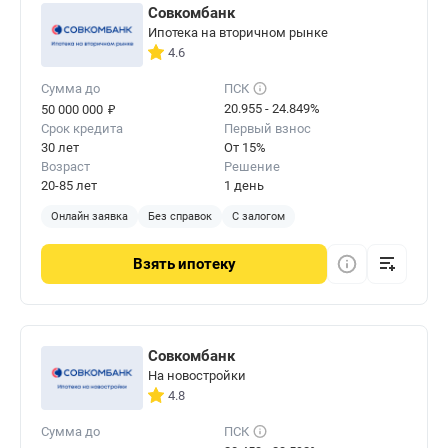
Совкомбанк
Ипотека на вторичном рынке
4.6
Сумма до
ПСК
₽
20.955 - 24.849%
50 000 000
Срок кредита
Первый взнос
30 лет
От 15%
Возраст
Решение
20-85 лет
1 день
Онлайн заявка
Без справок
С залогом
Взять
ипотеку
Совкомбанк
На новостройки
4.8
Сумма до
ПСК