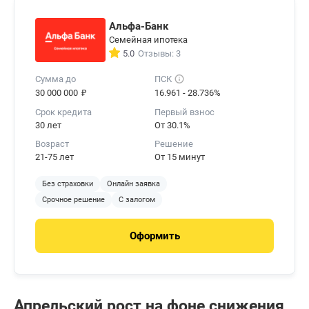
Альфа-Банк
Саратовская
1 104
11,18
область
Семейная ипотека
5.0
Отзывы: 3
Хабаровский
1 091
3,41
Сумма до
ПСК
край
₽
30 000 000
16.961 - 28.736%
Ставропольский
Срок кредита
Первый взнос
1 087
-5,31
край
30 лет
От 30.1%
Возраст
Решение
Архангельская
1 059
10,2
21-75 лет
От 15 минут
область
Без страховки
Онлайн заявка
Омская область
1 058
4,13
Срочное решение
С залогом
Волгоградская
1 042
6,22
область
Оформить
Архангельская
область без
1 026
10,32
автономии
Апрельский рост на фоне снижения