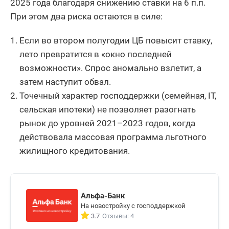
2025 года благодаря снижению ставки на 6 п.п.
Республика
457
-4,19
При этом два риска остаются в силе:
Крым
Ивановская
Если во втором полугодии ЦБ повысит ставку,
451
16,24
область
лето превратится в «окно последней
возможности». Спрос аномально взлетит, а
Тамбовская
438
11,17
область
затем наступит обвал.
Точечный характер господдержки (семейная, IT,
Смоленская
413
6,99
сельская ипотеки) не позволяет разогнать
область
рынок до уровней 2021–2023 годов, когда
Сахалинская
393
31
действовала массовая программа льготного
область
жилищного кредитования.
Республика
368
8,24
Марий Эл
Орловская
350
17,45
Альфа-Банк
область
На новостройку с господдержкой
3.7
Отзывы: 4
Костромская
348
15,23