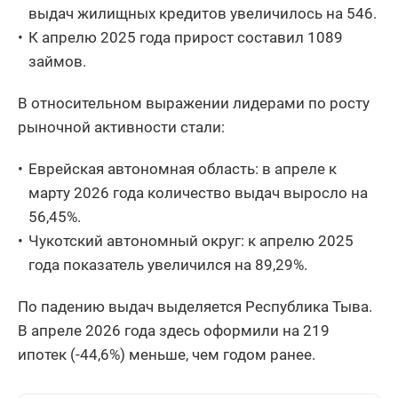
выдач жилищных кредитов увеличилось на 546.
Ленинградская
К апрелю 2025 года прирост составил 1089
1 289
11,22
область
займов.
Оренбургская
1 284
10,21
область
В относительном выражении лидерами по росту
рыночной активности стали:
Кемеровская
1 257
2,11
область - Кузбасс
Еврейская автономная область: в апреле к
Удмуртская
марту 2026 года количество выдач выросло на
1 158
15,92
Республика
56,45%.
Республика Саха
Чукотский автономный округ: к апрелю 2025
1 148
34,11
(Якутия)
года показатель увеличился на 89,29%.
Воронежская
1 142
10,23
По падению выдач выделяется Республика Тыва.
область
В апреле 2026 года здесь оформили на 219
Алтайский край
1 113
6,81
ипотек (-44,6%) меньше, чем годом ранее.
Республика
1 104
37,66
Бурятия