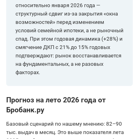
Калужская
относительно января 2026 года —
594
12,93
область
структурный сдвиг из-за закрытия «окна
возможностей» перед изменением
Мурманская
587
3,53
область
условий семейной ипотеки, а не рыночный
спад. При этом годовая динамика (+28%) и
Тверская область
582
3,01
смягчение ДКП с 21% до 15% годовых
Томская область
570
14,46
подтверждают: рынок восстанавливается
на фундаментальных, а не разовых
Курская область
562
-2,43
факторах.
Брянская
532
-2,74
область
Республика Коми
505
10,26
Прогноз на лето 2026 года от
Липецкая
Бробанк.ру
499
-5,31
область
Базовый сценарий по нашему мнению: 82–90
Курганская
471
0,64
тыс. выдач в месяц. Это выше показателя лета
область