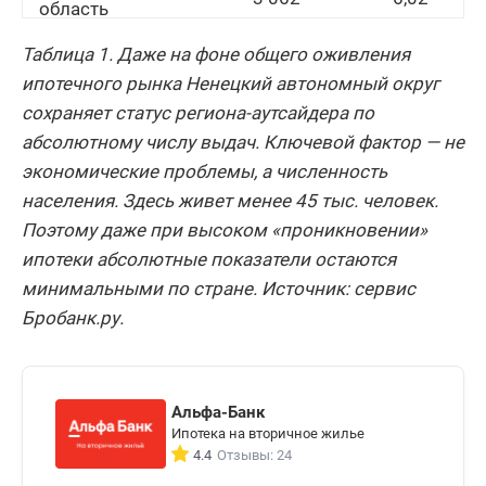
область
Республика
Таблица 1. Даже на фоне общего оживления
3 046
11,33
Башкортостан
ипотечного рынка Ненецкий автономный округ
сохраняет статус региона-аутсайдера по
Республика
Татарстан
2 851
17,33
абсолютному числу выдач. Ключевой фактор — не
(Татарстан)
экономические проблемы, а численность
населения. Здесь живет менее 45 тыс. человек.
Краснодарский
2 538
-0,55
край
Поэтому даже при высоком «проникновении»
ипотеки абсолютные показатели остаются
Ростовская
2 266
7,44
область
минимальными по стране. Источник: сервис
Бробанк.ру.
Челябинская
2 127
-1,62
область
Новосибирская
1 878
11,32
область
Альфа-Банк
Ипотека на вторичное жилье
Красноярский
4.4
Отзывы: 24
1 841
7,72
край