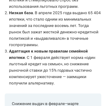
ипотеки и стимулировало спрос без
использования льготных программ.
Владимирская
668
10,05
область
Низкая база
. В апреле 2025 года выдано 65 404
ипотеки, что стало одним из минимальных
Амурская
667
12,86
область
значений за последние восемь лет. Тогда
рынок был зажат жесткой денежно-кредитной
Ямало-Ненецкий
политикой и «выдавливался» в точечные
автономный
641
24,71
округ
госпрограммы.
Адаптация к новым правилам семейной
Ульяновская
638
11,73
ипотеки
. С 1 февраля действует норма «один
область
льготный кредит на семью», но снижение
Ярославская
616
7,32
рыночной ставки до 15% годовых частично
область
компенсирует ужесточение — заемщики
Рязанская
получили альтернативу.
615
14,31
область
Астраханская
603
10,64
область
Снижение выдач в феврале–марте