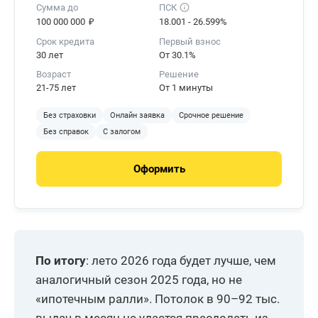
область
Сумма до
ПСК
₽
100 000 000
18.001 - 26.599%
Республика
343
-4,19
Срок кредита
Первый взнос
Дагестан
30 лет
От 30.1%
Республика
Возраст
Решение
341
0,29
Мордовия
21-75 лет
От 1 минуты
Республика
Без страховки
Онлайн заявка
Срочное решение
332
7,1
Карелия
Без справок
С залогом
Новгородская
300
-1,64
Оформить
область
Псковская
292
0
область
Республика
279
4,1
Хакасия
По итогу
: лето 2026 года будет лучше, чем
аналогичный сезон 2025 года, но не
Чеченская
275
12,24
Республика
«ипотечным ралли». Потолок в 90–92 тыс.