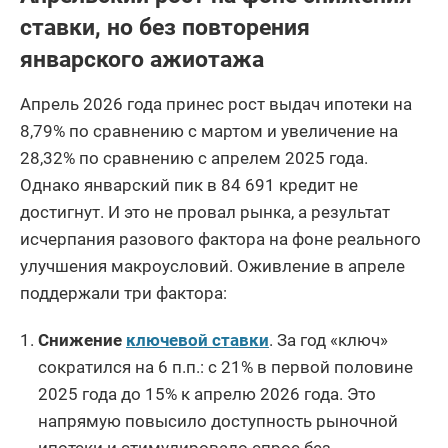
Тульская область
902
24,41
ставки, но без повторения
Чувашская
январского ажиотажа
Республика -
897
24,41
Чувашия
Апрель 2026 года принес рост выдач ипотеки на
Забайкальский
8,79% по сравнению с мартом и увеличение на
817
13,31
край
28,32% по сравнению с апрелем 2025 года.
Белгородская
Однако январский пик в 84 691 кредит не
795
7,58
область
достигнут. И это не провал рынка, а результат
исчерпания разового фактора на фоне реального
Кировская
735
16,11
область
улучшения макроусловий. Оживление в апреле
поддержали три фактора:
Калининградская
717
7,5
область
Снижение
ключевой ставки
. За год «ключ»
Вологодская
сократился на 6 п.п.: с 21% в первой половине
717
4,82
область
2025 года до 15% к апрелю 2026 года. Это
Пензенская
напрямую повысило доступность рыночной
684
14
область