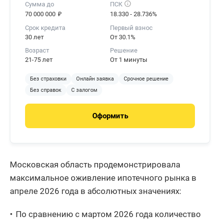
Сумма до
ПСК
₽
70 000 000
18.330 - 28.736%
Пермский край
1 834
12,38
Срок кредита
Первый взнос
Ханты-
30 лет
От 30.1%
Мансийский
1 706
15,58
Возраст
Решение
автономный
21-75 лет
От 1 минуты
округ - Югра
Без страховки
Онлайн заявка
Срочное решение
Самарская
1 703
8,96
Без справок
С залогом
область
Нижегородская
1 622
2,4
Оформить
область
Приморский
1 386
-0,79
край
Московская область продемонстрировала
Тюменская
максимальное оживление ипотечного рынка в
область без
1 358
6,85
автономий
апреле 2026 года в абсолютных значениях:
Иркутская
1 290
12,17
По сравнению с мартом 2026 года количество
область