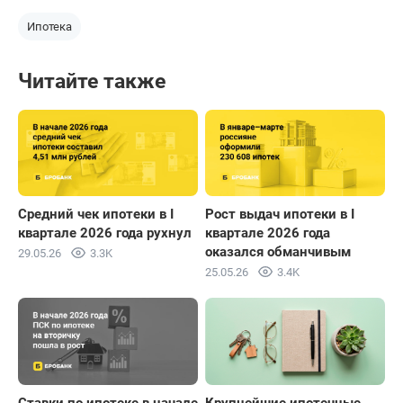
Магаданская
115
1,77
Ипотека
область
Карачаево-
Читайте также
Черкесская
108
-8,47
Республика
Еврейская
автономная
97
56,45
область
Республика
84
3,7
Средний чек ипотеки в I
Рост выдач ипотеки в I
Ингушетия
квартале 2026 года рухнул
квартале 2026 года
оказался обманчивым
29.05.26
3.3K
Чукотский
25.05.26
3.4K
автономный
53
43,24
округ
Ненецкий
автономный
33
6,45
округ
Ставки по ипотеке в начале
Крупнейшие ипотечные