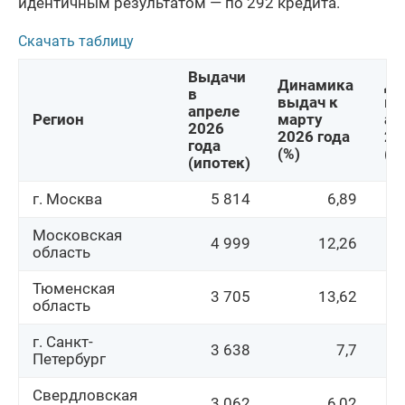
идентичным результатом — по 292 кредита.
Скачать таблицу
Выдачи 
Динамика 
Ди
в 
выдач к 
вы
апреле 
Регион
марту 
ап
2026 
2026 года 
20
года 
(%)
(%
(ипотек)
г. Москва
5 814
6,89
Московская
4 999
12,26
область
Тюменская
3 705
13,62
область
г. Санкт-
3 638
7,7
Петербург
Свердловская
3 062
6,02