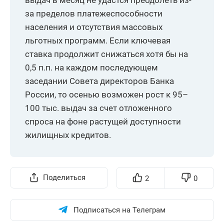
выдач в месяц не удастся преодолеть из-
Республика Тыва
272
0,37
за пределов платежеспособности
Камчатский край
249
18,57
населения и отсутствия массовых
льготных программ. Если ключевая
Республика
Северная Осетия
208
5,05
ставка продолжит снижаться хотя бы на
- Алания
0,5 п.п. на каждом последующем
заседании Совета директоров Банка
Кабардино-
Балкарская
200
12,99
России, то осенью возможен рост к 95–
Республика
100 тыс. выдач за счет отложенного
спроса на фоне растущей доступности
Республика
189
14,55
Калмыкия
жилищных кредитов.
Республика
189
-9,13
Адыгея (Адыгея)
Поделиться
2
0
г. Севастополь
151
-15,64
Республика
122
18,45
Подписаться на Телеграм
Алтай