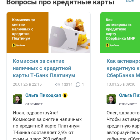
Все
Вопросы про кредитные карты
Комиссия за снятие
Как активир
наличных с кредитной
кредитную к
карты Т-Банк Платинум
СберБанка 
20.01.25 в 22:15
13.01.25 в 09:30
10314
1
Ольга Пихоцкая
Ольга Пи
отвечает:
отвечает:
Иван, здравствуйте!
Олег, здравств
Комиссия за снятие наличных
Чтобы активи
по кредитной карте Платинум
кредитную карт
Т-Банка составляет 2,9% от
авторизуйтесь
суммы плюс 290 рублей.
кабинете «Сбе