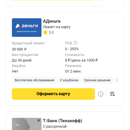
АДеньги
Лимит на карту
5.0
Кредитный лимит
ПСК
₽
0 - 292%
30 000
Без процентов
Стоимость
До 30 дней
8 ₽/день за 1000 ₽
Кешбэк
Решение
Нет
От 2 мин.
Бесплатное обслуживание
С кешбэком
Срочное решение
Доставка
Оформить
карту
Т-Банк (Тинькофф)
С рассрочкой