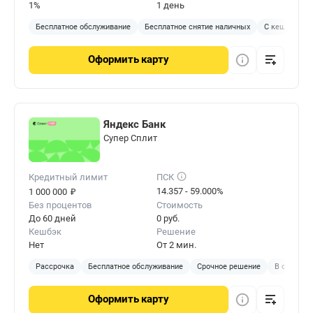
1%
1 день
Бесплатное обслуживание
Бесплатное снятие наличных
С кешбэком
Оформить
карту
Яндекс Банк
Cупер Сплит
Кредитный лимит
ПСК
₽
14.357 - 59.000%
1 000 000
Без процентов
Стоимость
До 60 дней
0 руб.
Кешбэк
Решение
Нет
От 2 мин.
Рассрочка
Бесплатное обслуживание
Срочное решение
В отделен
Оформить
карту