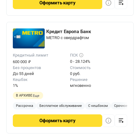
Оформить
карту
Кредит Европа Банк
METRO с овердрафтом
Кредитный лимит
ПСК
₽
0 - 28.124%
600 000
Без процентов
Стоимость
До 55 дней
0 руб.
Кешбэк
Решение
1%
мгновенно
В АРХИВЕ
Еще
Рассрочка
Бесплатное обслуживание
С кешбэком
Срочное решен
Оформить
карту