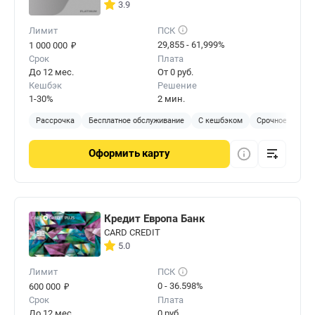
3.9
Лимит
ПСК
₽
29,855 - 61,999%
1 000 000
Срок
Плата
До 12 мес.
От 0 руб.
Кешбэк
Решение
1-30%
2 мин.
Рассрочка
Бесплатное обслуживание
С кешбэком
Срочное решен
Оформить
карту
Кредит Европа Банк
CARD CREDIT
5.0
Лимит
ПСК
₽
0 - 36.598%
600 000
Срок
Плата
До 12 мес.
0 руб.