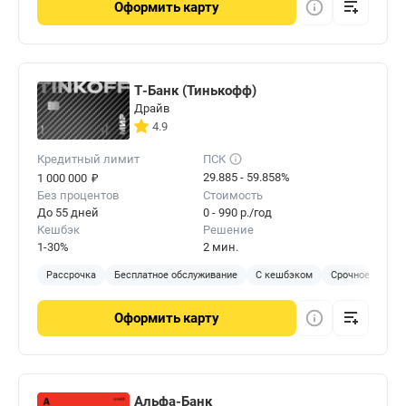
Оформить
карту
Т-Банк (Тинькофф)
Драйв
4.9
Кредитный лимит
ПСК
₽
29.885 - 59.858%
1 000 000
Без процентов
Стоимость
До 55 дней
0 - 990 р./год
Кешбэк
Решение
1-30%
2 мин.
Рассрочка
Бесплатное обслуживание
С кешбэком
Срочное решен
Оформить
карту
Альфа-Банк