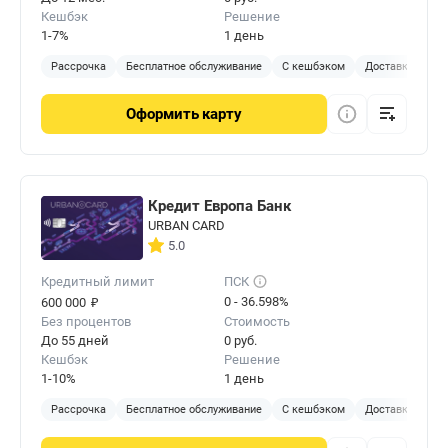
Кешбэк
Решение
1-7%
1 день
Рассрочка
Бесплатное обслуживание
С кешбэком
Доставка на до
Оформить
карту
Кредит Европа Банк
URBAN CARD
5.0
Кредитный лимит
ПСК
₽
0 - 36.598%
600 000
Без процентов
Стоимость
До 55 дней
0 руб.
Кешбэк
Решение
1-10%
1 день
Рассрочка
Бесплатное обслуживание
С кешбэком
Доставка на до