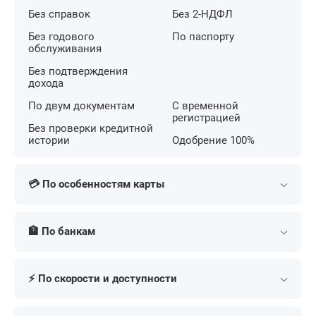
Без справок
Без 2-НДФЛ
Без годового
По паспорту
обслуживания
Без подтверждения
дохода
По двум документам
С временной
регистрацией
Без проверки кредитной
истории
Одобрение 100%
💳 По особенностям карты
С беспроцентным
С кешбэком на АЗС
периодом
🏦 По банкам
С большим лимитом
С льготным периодом
С бесконтактной
Т-Банк (Тинькофф)
Сбербанк
С кешбэком
оплатой
⚡ По скорости и доступности
Альфа-Банк
МТС Банк
С бонусными милями
С низкой ставкой
ВТБ
Газпромбанк
В день обращения
Экспресс
Для онлайн покупок
Премиум