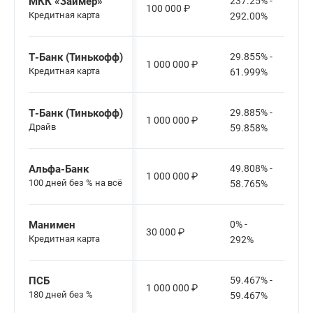
МКК «Займер»
237.25% -
100 000
₽
Кредитная карта
292.00%
Т-Банк (Тинькофф)
29.855% -
1 000 000
₽
Кредитная карта
61.999%
Т-Банк (Тинькофф)
29.885% -
1 000 000
₽
Драйв
59.858%
Альфа-Банк
49.808% -
1 000 000
₽
100 дней без % на всё
58.765%
Манимен
0% -
30 000
₽
Кредитная карта
292%
ПСБ
59.467% -
1 000 000
₽
180 дней без %
59.467%