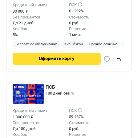
Кредитный лимит
ПСК
₽
0 - 292%
30 000
Без процентов
Стоимость
До 21 дней
0 руб.
Кешбэк
Решение
5%
1 мин.
Бесплатное обслуживание
С кешбэком
Срочное решение
Виртуал
Оформить
карту
ПСБ
180 дней без %
Кредитный лимит
ПСК
₽
59.467%
1 000 000
Без процентов
Стоимость
До 180 дней
0 руб.
Кешбэк
Решение