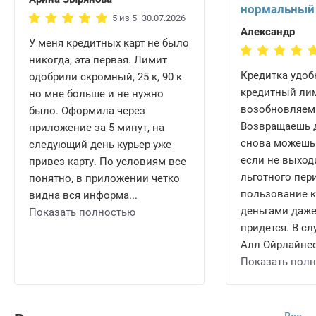
нормальный
5 из 5
30.07.2026
Александр
У меня кредитных карт не было
никогда, эта первая. Лимит
Кредитка удобн
одобрили скромный, 25 к, 90 к
кредитный ли
но мне больше и не нужно
возобновляем
было. Оформила через
Возвращаешь д
приложение за 5 минут, на
снова можешь 
следующий день курьер уже
если не выход
привез карту. По условиям все
льготного пери
понятно, в приложении четко
пользование 
видна вся информа...
деньгами даже
Показать полностью
придется. В сл
Алл Ойрлайнес 
Показать пол