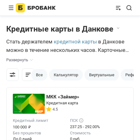
Кредитные карты в Данкове
Стать держателем
кредитной карты
в Данкове
можно в течение нескольких часов. Карточные
продукты продолжительное время составляют
Развернуть
весомую конкуренцию потребительскому
кредитованию. Бробанк.ру — портал, главной
Все
Калькулятор
Виртуальные
Рефина
целью которого является оказание данковчанам
помощи в пользовании банковскими
МКК «Займер»
предложениями.
Кредитная карта
4.5
Кредитный лимит
ПСК
₽
237.25 - 292.00%
100 000
Без процентов
Стоимость
До 0 дней
0 руб.