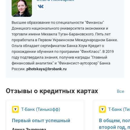
На 200 000 рублей
На 1 000 000 рублей
Высшее образование по специальности "Финансы"
Донецкого национального университета экономики и
торговли имени Михаила Туган-Барановского. Пять лет
проработала в Первом Украинском Международном Банке.
Ольга обладает сертификатом Банка Хоум Кредит о
прохождении обучения по программе "ФинКласс". В 2019
году подтвердила знания, получив награды "Главный
финансовый аналитик" и "Финансист-аутсорсер" Банка
России.
pihotskaya@brobank.ru
Отзывы о кредитных картах
Все
Т-Банк (Тинькофф)
Т-Банк (Т
Первый опыт успешный
В общем, по
второй год, 
Арина Зырянова