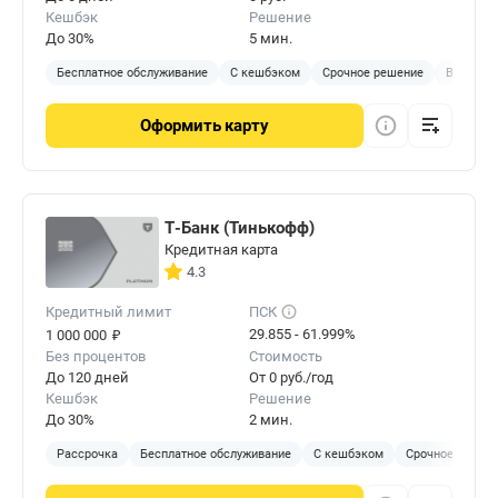
Кешбэк
Решение
До 30%
5 мин.
Бесплатное обслуживание
С кешбэком
Срочное решение
Виртуал
Оформить
карту
Т-Банк (Тинькофф)
Кредитная карта
4.3
Кредитный лимит
ПСК
₽
29.855 - 61.999%
1 000 000
Без процентов
Стоимость
До 120 дней
От 0 руб./год
Кешбэк
Решение
До 30%
2 мин.
Рассрочка
Бесплатное обслуживание
С кешбэком
Срочное решен