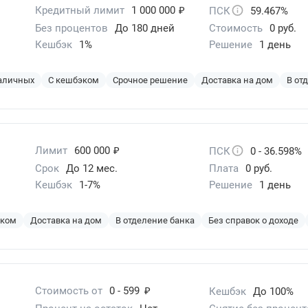
₽
Кредитный лимит
1 000 000
ПСК
59.467%
Без процентов
До 180 дней
Стоимость
0 руб.
Кешбэк
1%
Решение
1 день
наличных
С кешбэком
Срочное решение
Доставка на дом
В от
₽
Лимит
600 000
ПСК
0 - 36.598%
Срок
До 12 мес.
Плата
0 руб.
Кешбэк
1-7%
Решение
1 день
эком
Доставка на дом
В отделение банка
Без справок о доходе
₽
Стоимость от
0 - 599
Кешбэк
До 100%