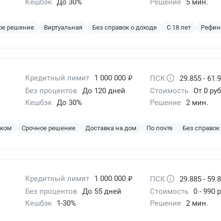
Кешбэк
До 30%
Решение
5 мин.
ое решение
Виртуальная
Без справок о доходе
С 18 лет
Рефин
₽
Кредитный лимит
1 000 000
ПСК
29.855 - 61.
Без процентов
До 120 дней
Стоимость
От 0 руб
Кешбэк
До 30%
Решение
2 мин.
эком
Срочное решение
Доставка на дом
По почте
Без справок
₽
Кредитный лимит
1 000 000
ПСК
29.885 - 59.
Без процентов
До 55 дней
Стоимость
0 - 990 
Кешбэк
1-30%
Решение
2 мин.