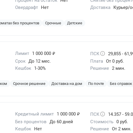
Процент на остаток
Нет
Снятие без процент
Овердрафт
Нет
Доставка
Курьер/
оматах без процентов
Срочные
Детские
₽
Лимит
1 000 000
ПСК
29,855 - 61,
Срок
До 12 мес.
Плата
От 0 руб.
Кешбэк
1-30%
Решение
2 мин.
эком
Срочное решение
Доставка на дом
По почте
Без справок
₽
Кредитный лимит
1 000 000
ПСК
14.357 - 59.
Без процентов
До 60 дней
Стоимость
0 руб.
Кешбэк
Нет
Решение
От 2 мин.