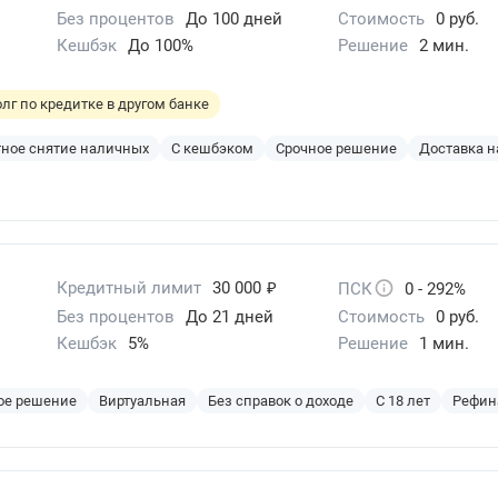
Без процентов
До 100 дней
Стоимость
0 руб.
Кешбэк
До 100%
Решение
2 мин.
лг по кредитке в другом банке
ное снятие наличных
С кешбэком
Срочное решение
Доставка н
₽
Кредитный лимит
30 000
ПСК
0 - 292%
Без процентов
До 21 дней
Стоимость
0 руб.
Кешбэк
5%
Решение
1 мин.
ое решение
Виртуальная
Без справок о доходе
С 18 лет
Рефин