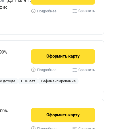
ов
До 1 млн ₽/мес.
офис
Сравнить
Подробнее
999%
Оформить
карту
Сравнить
Подробнее
 о доходе
С 18 лет
Рефинансирование
000%
Оформить
карту
Сравнить
Подробнее