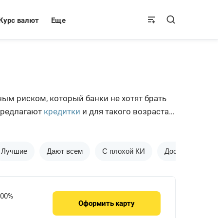
Курс валют
Еще
ным риском, который банки не хотят брать
 предлагают
кредитки
и для такого возраста.
Лучшие
Дают всем
С плохой КИ
Доставка на до
.00%
Оформить
карту