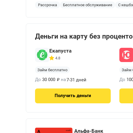
Рассрочка
Бесплатное обслуживание
С кешб
Деньги на карту без процент
Екапуста
4.8
Займ бесплатно
Займ 
₽
До
30 000
на
До
10
7-31 дней
Получить
деньги
Альфа-Банк