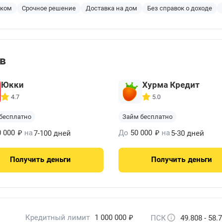
эком
Срочное решение
Доставка на дом
Без справок о доходе
ов
Юкки
Хурма Кредит
4.7
5.0
бесплатно
Займ бесплатно
₽
₽
0 000
на
До
50 000
на
7-100 дней
5-30 дней
Получить
деньги
Получить
деньги
₽
Кредитный лимит
1 000 000
ПСК
49.808 - 58.