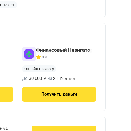
С 18 лет
Финансовый Навигатор
4.8
Онлайн на карту
₽
До
30 000
на
3-112 дней
Получить
деньги
765%