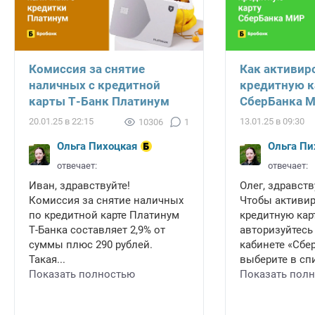
Комиссия за снятие
Как активир
наличных с кредитной
кредитную к
карты Т-Банк Платинум
СберБанка 
20.01.25 в 22:15
13.01.25 в 09:30
10306
1
Ольга Пихоцкая
Ольга Пи
отвечает:
отвечает:
Иван, здравствуйте!
Олег, здравств
Комиссия за снятие наличных
Чтобы активи
по кредитной карте Платинум
кредитную карт
Т-Банка составляет 2,9% от
авторизуйтесь
суммы плюс 290 рублей.
кабинете «Сбе
Такая...
выберите в спи
Показать полностью
Показать пол