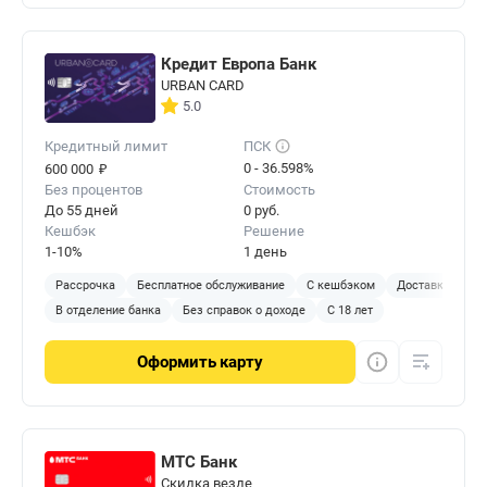
Кредит Европа Банк
URBAN CARD
5.0
Кредитный лимит
ПСК
₽
0 - 36.598%
600 000
Без процентов
Стоимость
До 55 дней
0 руб.
Кешбэк
Решение
1-10%
1 день
Рассрочка
Бесплатное обслуживание
С кешбэком
Доставка на до
В отделение банка
Без справок о доходе
С 18 лет
Оформить
карту
МТС Банк
Скидка везде