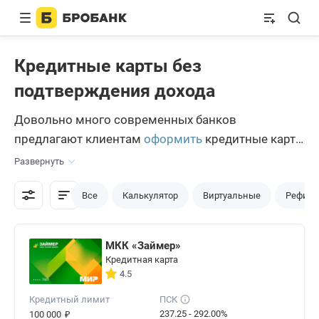
Кредитные карты без
подтверждения дохода
Довольно много современных банков
предлагают клиентам
оформить
кредитные карты
без подтверждения дохода. Причина: в
Развернуть
современном мире очень много граждан
работают неофициально. Также это необходимо
Все
Калькулятор
Виртуальные
Рефина
для ИП, которые зачастую показывают
минимальный доход.
МКК «Займер»
Кредитная карта
4.5
Кредитный лимит
ПСК
₽
237.25 - 292.00%
100 000