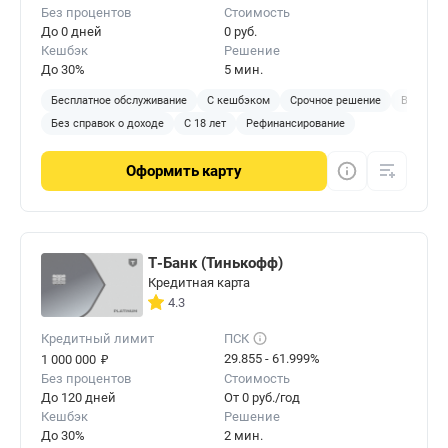
Без процентов
Стоимость
До 0 дней
0 руб.
Кешбэк
Решение
До 30%
5 мин.
Бесплатное обслуживание
С кешбэком
Срочное решение
Виртуал
Без справок о доходе
С 18 лет
Рефинансирование
Оформить
карту
Т-Банк (Тинькофф)
Кредитная карта
4.3
Кредитный лимит
ПСК
₽
29.855 - 61.999%
1 000 000
Без процентов
Стоимость
До 120 дней
От 0 руб./год
Кешбэк
Решение
До 30%
2 мин.