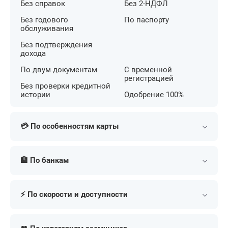
Без справок
Без 2-НДФЛ
Без годового
По паспорту
обслуживания
Без подтверждения
дохода
По двум документам
С временной
регистрацией
Без проверки кредитной
истории
Одобрение 100%
💳 По особенностям карты
С беспроцентным
С кешбэком на АЗС
периодом
🏦 По банкам
С большим лимитом
С льготным периодом
С бесконтактной
Т-Банк (Тинькофф)
Сбербанк
С кешбэком
оплатой
⚡ По скорости и доступности
Альфа-Банк
МТС Банк
С бонусными милями
С низкой ставкой
ВТБ
Газпромбанк
В день обращения
Экспресс
Для онлайн покупок
Премиум