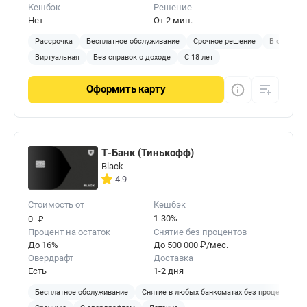
Кешбэк
Решение
Нет
От 2 мин.
Рассрочка
Бесплатное обслуживание
Срочное решение
В отделен
Виртуальная
Без справок о доходе
С 18 лет
Оформить
карту
Т-Банк (Тинькофф)
Black
4.9
Стоимость от
Кешбэк
₽
1-30%
0
Процент на остаток
Снятие без процентов
До 16%
До 500 000 ₽/мес.
Овердрафт
Доставка
Есть
1-2 дня
Бесплатное обслуживание
Снятие в любых банкоматах без процентов