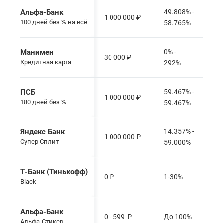
Альфа-Банк
49.808% -
1 000 000
₽
100 дней без % на всё
58.765%
Манимен
0% -
30 000
₽
Кредитная карта
292%
ПСБ
59.467% -
1 000 000
₽
180 дней без %
59.467%
Яндекс Банк
14.357% -
1 000 000
₽
Cупер Сплит
59.000%
Т-Банк (Тинькофф)
0
₽
1-30%
Black
Альфа-Банк
0 - 599
₽
До 100%
Альфа-Стикер