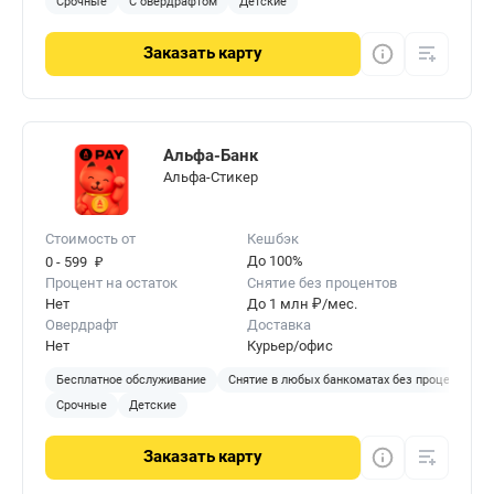
Срочные
С овердрафтом
Детские
Заказать
карту
Альфа-Банк
Альфа-Стикер
Стоимость от
Кешбэк
₽
До 100%
0 - 599
Процент на остаток
Снятие без процентов
Нет
До 1 млн ₽/мес.
Овердрафт
Доставка
Нет
Курьер/офис
Бесплатное обслуживание
Снятие в любых банкоматах без процентов
Срочные
Детские
Заказать
карту