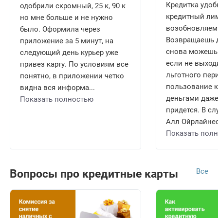
Кредитка удобн
одобрили скромный, 25 к, 90 к
кредитный ли
но мне больше и не нужно
возобновляем
было. Оформила через
Возвращаешь д
приложение за 5 минут, на
снова можешь 
следующий день курьер уже
если не выход
привез карту. По условиям все
льготного пери
понятно, в приложении четко
пользование 
видна вся информа...
деньгами даже
Показать полностью
придется. В сл
Алл Ойрлайнес 
Показать пол
Все
Вопросы про кредитные карты