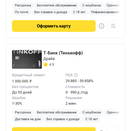
Рассрочка
Бесплатное обслуживание
С кешбэком
Срочное решен
По почте
Без справок о доходе
С 18 лет
Рефинансирование
Оформить
карту
Т-Банк (Тинькофф)
Драйв
4.9
Кредитный лимит
ПСК
₽
29.885 - 59.858%
1 000 000
Без процентов
Стоимость
До 55 дней
0 - 990 р./год
Кешбэк
Решение
1-30%
2 мин.
Рассрочка
Бесплатное обслуживание
С кешбэком
Срочное решен
Доставка на дом
Без справок о доходе
С 18 лет