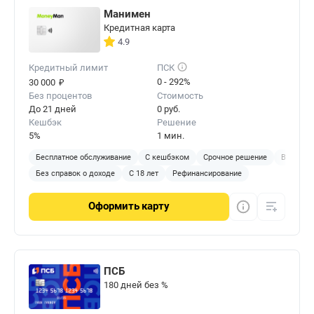
Манимен
Кредитная карта
4.9
Кредитный лимит
ПСК
₽
0 - 292%
30 000
Без процентов
Стоимость
До 21 дней
0 руб.
Кешбэк
Решение
5%
1 мин.
Бесплатное обслуживание
С кешбэком
Срочное решение
Виртуал
Без справок о доходе
С 18 лет
Рефинансирование
Оформить
карту
ПСБ
180 дней без %