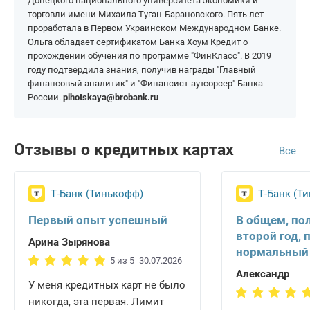
Донецкого национального университета экономики и
На 200 000 рублей
На 1 000 000 рублей
торговли имени Михаила Туган-Барановского. Пять лет
проработала в Первом Украинском Международном Банке.
Ольга обладает сертификатом Банка Хоум Кредит о
прохождении обучения по программе "ФинКласс". В 2019
году подтвердила знания, получив награды "Главный
финансовый аналитик" и "Финансист-аутсорсер" Банка
России.
pihotskaya@brobank.ru
Отзывы о кредитных картах
Все
Т-Банк (Тинькофф)
Т-Банк (Т
Первый опыт успешный
В общем, по
второй год, 
Арина Зырянова
нормальный
5 из 5
30.07.2026
Александр
У меня кредитных карт не было
никогда, эта первая. Лимит