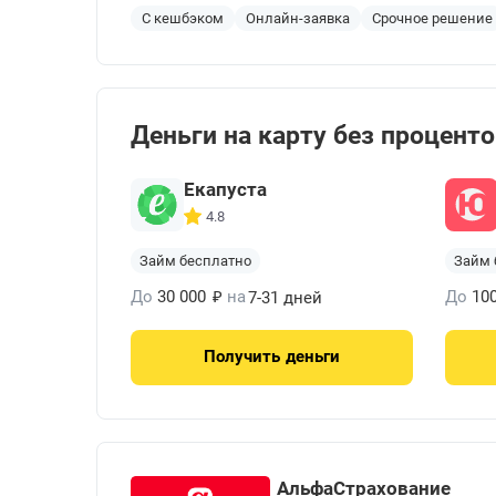
С кешбэком
Онлайн-заявка
Срочное решение
Деньги на карту без процент
Екапуста
4.8
Займ бесплатно
Займ 
₽
До
30 000
на
До
10
7-31 дней
Получить
деньги
АльфаСтрахование