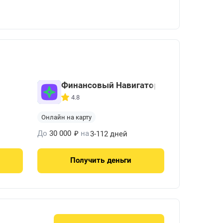
Финансовый Навигатор
4.8
Онлайн на карту
₽
До
30 000
на
3-112 дней
Получить
деньги