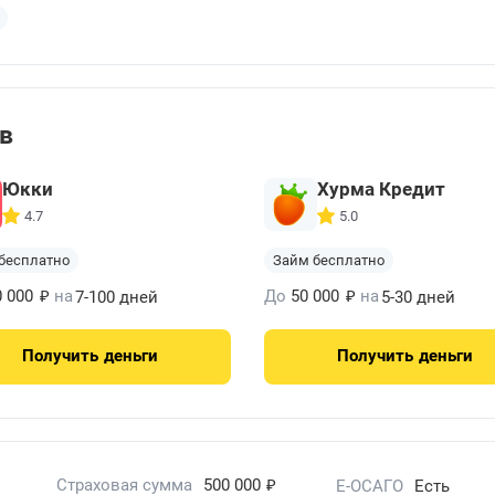
ов
Юкки
Хурма Кредит
4.7
5.0
бесплатно
Займ бесплатно
₽
₽
0 000
на
До
50 000
на
7-100 дней
5-30 дней
Получить
деньги
Получить
деньги
₽
Страховая сумма
500 000
Е-ОСАГО
Есть