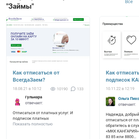
Все
"Займы"
Как отписаться от
Как отписат
ВсегдаЗаем?
подписок К
18.08.21 в 10:12
10.11.22 в 12:19
10190
133
Гульнара
Ольга Пих
отвечает:
отвечает:
Отписаться от платных услуг. И
Надежда, добрый
подписок платных
отписаться от пл
Показать полностью
обратитесь в сл
«МКК КАНГАРИЯ» 
83 85 или 8800...