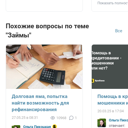
Показать полно
Похожие вопросы по теме
Все
"Займы"
Долговая яма, попытка
Помощь в кр
найти возможность для
мошенники и
рефинансирования
20.03.25 в 17:04
27.05.25 в 08:31
10968
1
Ольга Пих
отвечает:
Ольга Пихоцкая