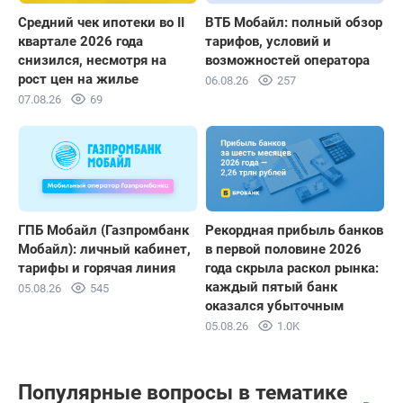
Средний чек ипотеки во II
ВТБ Мобайл: полный обзор
квартале 2026 года
тарифов, условий и
снизился, несмотря на
возможностей оператора
рост цен на жилье
06.08.26
257
07.08.26
69
ГПБ Мобайл (Газпромбанк
Рекордная прибыль банков
Мобайл): личный кабинет,
в первой половине 2026
тарифы и горячая линия
года скрыла раскол рынка:
каждый пятый банк
05.08.26
545
оказался убыточным
05.08.26
1.0K
Популярные вопросы в тематике