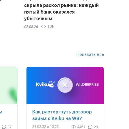
скрыла раскол рынка: каждый
пятый банк оказался
убыточным
05.08.26
1.2K
Показать все
м
Как расторгнуть договор
займа с Kviku на WB?
31.08.22 в 10:23
37
4461
29