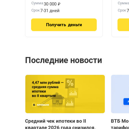
₽
Сумма
Сумм
30 000
Срок
7-31 дней
Срок
7
Получить
деньги
Последние новости
Средний чек ипотеки во II
ВТБ Мо
квартале 2026 года снизился,
тарифов