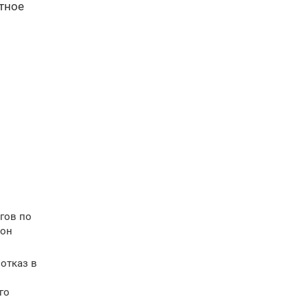
тное
гов по
 он
отказ в
го