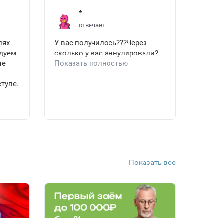
*
отвечает:
лях
У вас получилось???Через
ндуем
сколько у вас аннулировали?
ые
Показать полностью
тупе.
Показать все