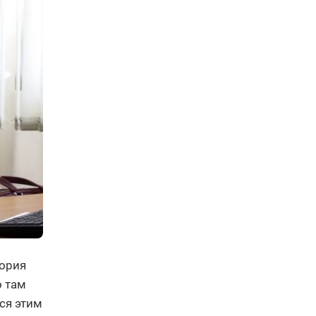
тория
о там
ься этим