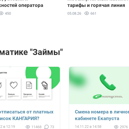
ностей оператора
тарифы и горячая линия
450
05.08.26
661
матике "Займы"
отписаться от платных
Смена номера в лично
исок КАНГАРИЯ?
кабинете Екапуста
22 в 12:19
14.11.22 в 14:58
11468
73
2976