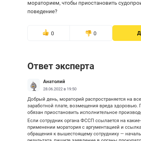
мораторием, чтобы приостановить судопрои
поведение?
0
0
Д
Ответ эксперта
Анатолий
28.06.2022 в 19:50
Добрый день, мораторий распространяется на вс
заработной плате, возмещения вреда здоровью. 
обязан приостановить исполнительное производс
Если сотрудник органа ФССП ссылается на какие
применении моратория с аргументацией и ссылк
обращения к вышестоящему сотруднику — начальн
результата, пишите заявление в органы прокурат