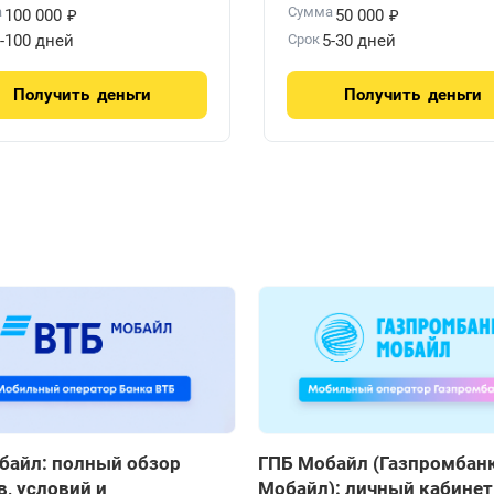
₽
₽
а
Сумма
100 000
50 000
-100 дней
Срок
5-30 дней
Получить
деньги
Получить
деньги
байл: полный обзор
ГПБ Мобайл (Газпромбан
, условий и
Мобайл): личный кабинет