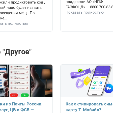
поддержки АО «НПФ
сили продиктовать код ,
ГАЗФОНД» — 8800 700-83-8
ый надо будет назвать
Показать полностью
посещении мфц . По
ке...
зать полностью
 "Другое"
ки из Почты России,
Как активировать сим
слуг, ЦБ и ФСБ —
карту Т-Мобайл?