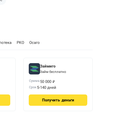
потека
РКО
Осаго
Займиго
Займ бесплатно
₽
Сумма
50 000
Срок
5-140 дней
Получить
деньги