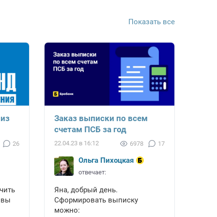
Показать все
 из
Заказ выписки по всем
счетам ПСБ за год
22.04.23 в 16:12
26
6978
17
Ольга Пихоцкая
отвечает:
чить
Яна, добрый день.
 вы
Сформировать выписку
можно: