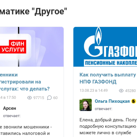
матике "Другое"
енники
Как получить выплату
гистрировали на
НПФ ГАЗФОНД
слугах: что делать?
13.08.23 в 14:49
45280
24 в 17:50
97715
60
Ольга Пихоцкая
Арсен
отвечает:
отвечает:
Елена, добрый день. Полу
подробную консультацию
же звонили мошенники -
можете лично в службе
ставились налоговой и