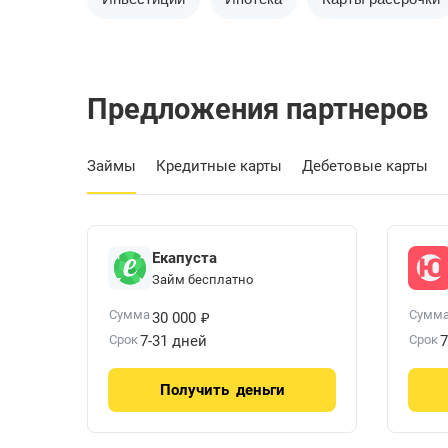
Предложения партнеров
Займы
Кредитные карты
Дебетовые карты
Екапуста
Займ бесплатно
₽
Сумма
Сумм
30 000
Срок
7-31 дней
Срок
7
Получить
деньги