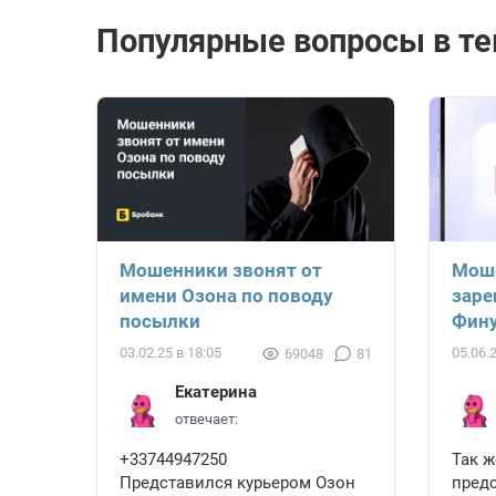
Популярные вопросы в те
Мошенники звонят от
Мош
имени Озона по поводу
заре
посылки
Фину
03.02.25 в 18:05
05.06.
69048
81
Екатерина
отвечает:
+33744947250
Так 
Представился курьером Озон
пред