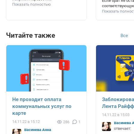
Если брат не ост
Показать полностью
соответствующую 
Показать полно
Читайте также
Все
Не проходит оплата
Заблокирова
коммунальных услуг по
Лента Райфф
карте
14.11.22 в 15:03
14.11.22 в 15:12
286
1
Васинёва 
отвечает:
Васинёва Анна