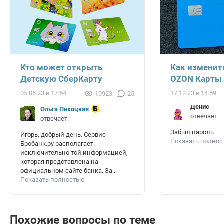
Кто может открыть
Как изменит
Детскую СберКарту
OZON Карты
05.06.23 в 17:54
17.12.23 в 14:59
10923
25
Денис
Ольга Пихоцкая
отвечает:
отвечает:
Забыл пароль
Игорь, добрый день. Сервис
Показать полно
Бробанк.ру располагает
исключительно той информацией,
которая представлена на
официальном сайте банка. За...
Показать полностью
Похожие вопросы по теме