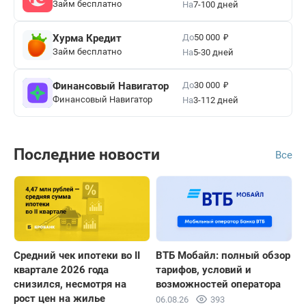
Займ бесплатно
На
7-100 дней
₽
До
Хурма Кредит
50 000
Займ бесплатно
На
5-30 дней
₽
До
Финансовый Навигатор
30 000
Финансовый Навигатор
На
3-112 дней
Последние новости
Все
Средний чек ипотеки во II
ВТБ Мобайл: полный обзор
квартале 2026 года
тарифов, условий и
снизился, несмотря на
возможностей оператора
рост цен на жилье
06.08.26
393