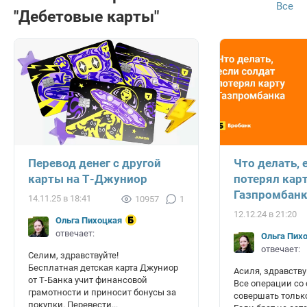
Все
"Дебетовые карты"
Перевод денег с другой
Что делать, 
карты на Т-Джуниор
потерял кар
Газпромбан
14.11.25 в 18:41
10957
1
12.12.24 в 21:20
Ольга Пихоцкая
отвечает:
Ольга Пих
отвечает:
Селим, здравствуйте!
Бесплатная детская карта Джуниор
Асиля, здравству
от Т-Банка учит финансовой
Все операции со
грамотности и приносит бонусы за
совершать только
покупки. Перевести...