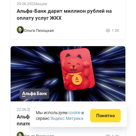
29.06.2023
Акции
Альфа-Банк дарит миллион рублей на
оплату услуг ЖКХ
Ольга Пихоцкая
1.5K
22.06.2023
Акции
Мы используем
cookie
и
Понятно
Альфа-Банк бесплатно раздает
сервис
Яндекс.Метрика
платежные стикеры