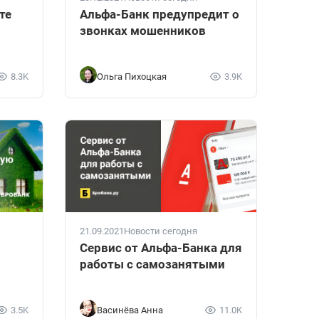
те
Альфа-Банк предупредит о
звонках мошенников
8.3K
Ольга Пихоцкая
3.9K
21.09.2021
Новости сегодня
Сервис от Альфа-Банка для
работы с самозанятыми
3.5K
Васинёва Анна
11.0K