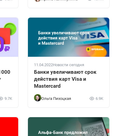
11.04.2022
Новости сегодня
1000
Банки увеличивают срок
у
действия карт Visa и
Mastercard
9.7K
Ольга Пихоцкая
6.9K