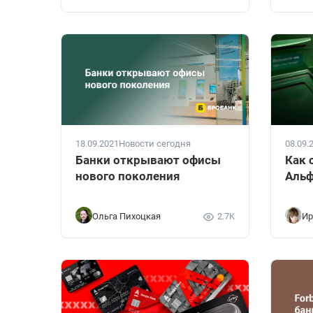
18.09.2021
Новости сегодня
08.09.
Банки открывают офисы
Как 
нового поколения
Альф
Ольга Пихоцкая
2.7K
Ир