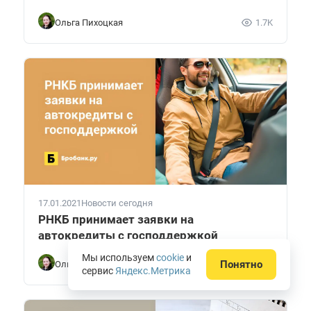
Ольга Пихоцкая
1.7K
17.01.2021
Новости сегодня
РНКБ принимает заявки на
автокредиты с господдержкой
Мы используем
cookie
и
Понятно
Ольга Пихоцкая
3.1K
сервис
Яндекс.Метрика