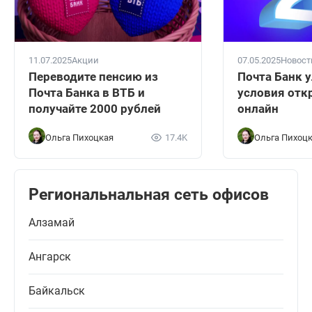
11.07.2025
Акции
07.05.2025
Новост
Переводите пенсию из
Почта Банк 
Почта Банка в ВТБ и
условия отк
получайте 2000 рублей
онлайн
Ольга Пихоцкая
17.4K
Ольга Пихоц
Региональнальная сеть офисов
Алзамай
Ангарск
Байкальск