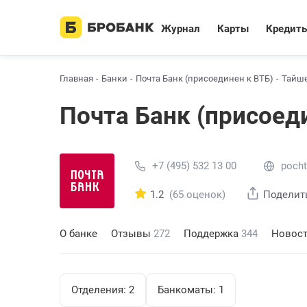
Журнал
Карты
Кредит
Главная
Банки
Почта Банк (присоединен к ВТБ)
Тайш
Почта Банк (присоед
+7 (495) 532 13 00
pocht
1.2
(65 оценок)
Поделит
О банке
Отзывы
272
Поддержка
344
Новос
Отделения:
2
Банкоматы:
1