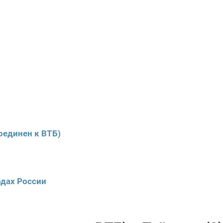
оединен к ВТБ)
одах России