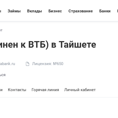
ы
Займы
Вклады
Бизнес
Страхование
Банки
ет
инен к ВТБ) в Тайшете
abank.ru
Лицензия: №650
ься
ти
Контакты
Горячая линия
Личный кабинет