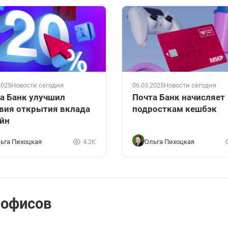
2025
Новости сегодня
06.03.2025
Новости сегодня
а Банк улучшил
Почта Банк начисляет
вия открытия вклада
подросткам кешбэк
йн
ьга Пихоцкая
4.2K
Ольга Пихоцкая
 офисов