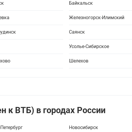
ск
Байкальск
евка
Железногорск-Илимский
удинск
Саянск
Усолье-Сибирское
хово
Шелехов
н к ВТБ) в городах России
-Петербург
Новосибирск