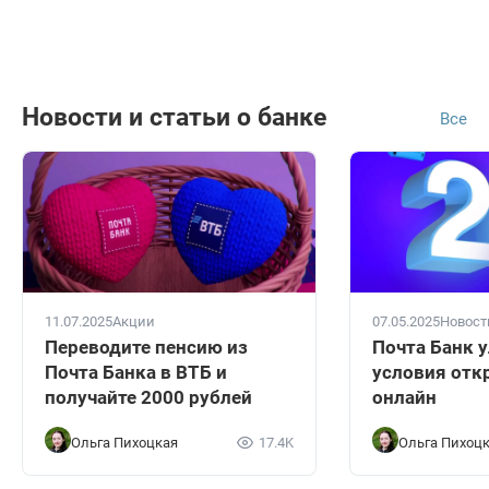
Новости и статьи о банке
Все
11.07.2025
Акции
07.05.2025
Новост
Переводите пенсию из
Почта Банк 
Почта Банка в ВТБ и
условия отк
получайте 2000 рублей
онлайн
Ольга Пихоцкая
17.4K
Ольга Пихоц