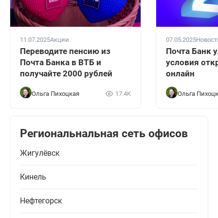
11.07.2025
Акции
07.05.2025
Новост
Переводите пенсию из
Почта Банк 
Почта Банка в ВТБ и
условия отк
получайте 2000 рублей
онлайн
Ольга Пихоцкая
17.4K
Ольга Пихоц
Региональнальная сеть офисов
Жигулёвск
Кинель
Нефтегорск