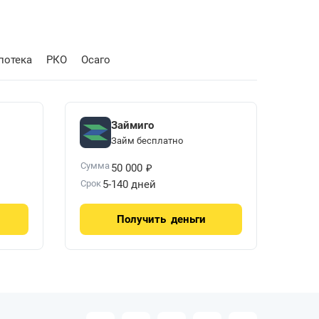
потека
РКО
Осаго
Займиго
Займ бесплатно
₽
Сумма
50 000
Срок
5-140 дней
Получить
деньги