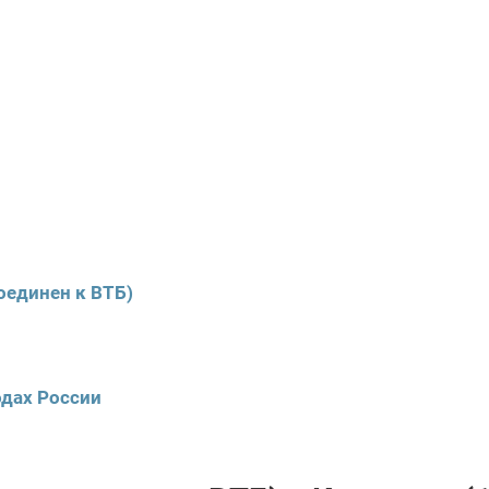
оединен к ВТБ)
одах России