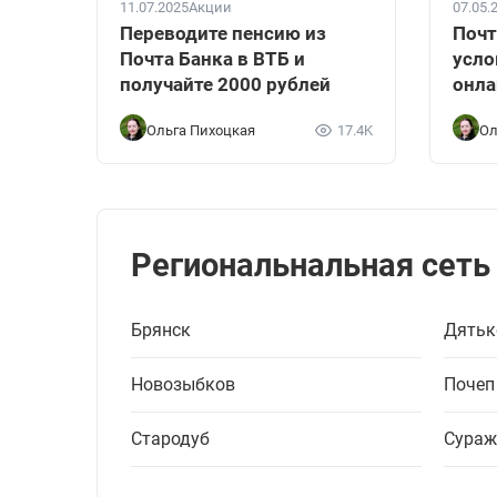
11.07.2025
Акции
07.05.
Переводите пенсию из
Почт
Почта Банка в ВТБ и
усло
получайте 2000 рублей
онла
Ольга Пихоцкая
17.4K
Ол
Региональнальная сеть
Брянск
Дятьк
Новозыбков
Почеп
Стародуб
Сураж