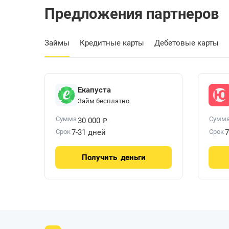
Предложения партнеров
Займы
Кредитные карты
Дебетовые карты
Екапуста
Займ бесплатно
₽
Сумма
Сумм
30 000
Срок
7-31 дней
Срок
7
Получить
деньги