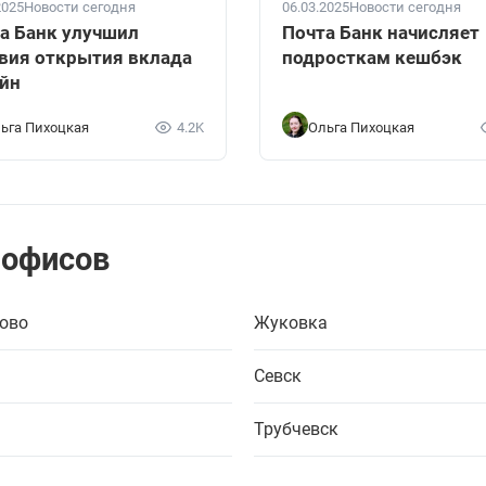
2025
Новости сегодня
06.03.2025
Новости сегодня
а Банк улучшил
Почта Банк начисляет
вия открытия вклада
подросткам кешбэк
йн
ьга Пихоцкая
4.2K
Ольга Пихоцкая
 офисов
ово
Жуковка
Севск
Трубчевск