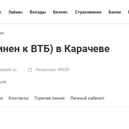
ы
Займы
Вклады
Бизнес
Страхование
Банки
ев
инен к ВТБ) в Карачеве
abank.ru
Лицензия: №650
ься
ти
Контакты
Горячая линия
Личный кабинет