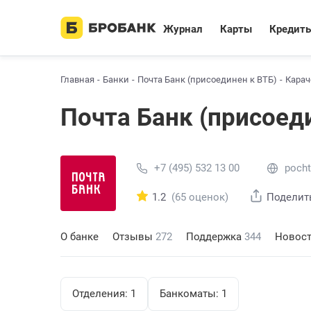
Журнал
Карты
Кредит
Главная
Банки
Почта Банк (присоединен к ВТБ)
Карач
Почта Банк (присоед
+7 (495) 532 13 00
pocht
1.2
(65 оценок)
Поделит
О банке
Отзывы
272
Поддержка
344
Новос
Отделения:
1
Банкоматы:
1