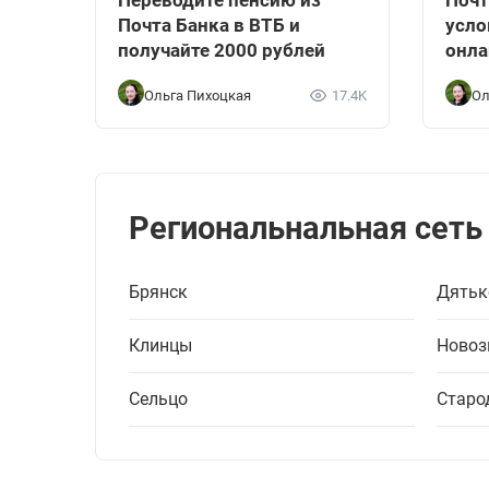
Переводите пенсию из
Почт
Почта Банка в ВТБ и
усло
получайте 2000 рублей
онла
Ольга Пихоцкая
17.4K
Ол
Региональнальная сеть
Брянск
Дятьк
Клинцы
Новоз
Сельцо
Старо