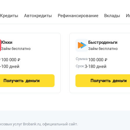
Кредиты
Автокредиты
Рефинансирование
Вклады
И
Юкки
Быстроденьги
Займ бесплатно
Займ бесплатно
₽
₽
а
Сумма
100 000
100 000
-100 дней
Срок
3-180 дней
Получить
деньги
Получить
деньги
совых услуг Brobank.ru, официальный сайт.