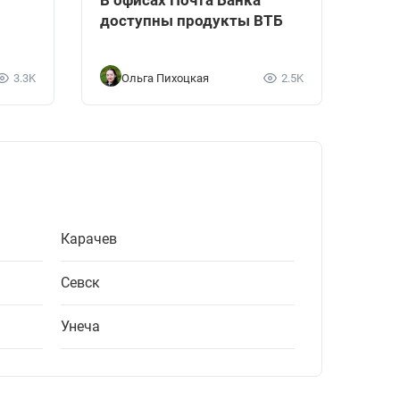
В офисах Почта Банка
доступны продукты ВТБ
3.3K
Ольга Пихоцкая
2.5K
Карачев
Севск
Унеча