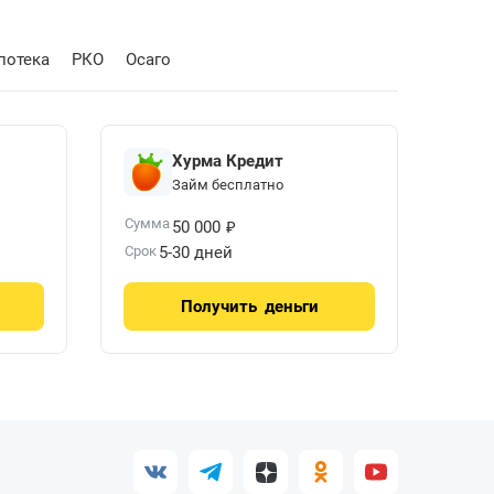
потека
РКО
Осаго
Хурма Кредит
Займ бесплатно
₽
Сумма
50 000
Срок
5-30 дней
Получить
деньги