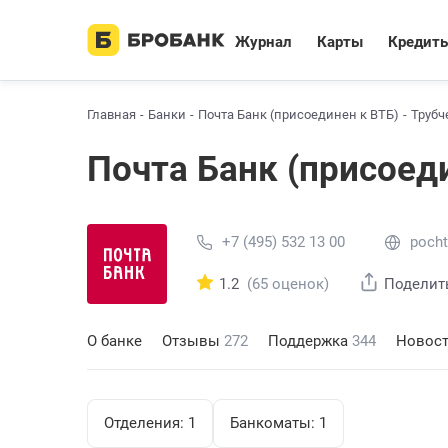
Журнал
Карты
Кредит
Главная
Банки
Почта Банк (присоединен к ВТБ)
Трубч
Почта Банк (присоед
+7 (495) 532 13 00
pocht
1.2
(65 оценок)
Поделит
О банке
Отзывы
272
Поддержка
344
Новос
Отделения:
1
Банкоматы:
1