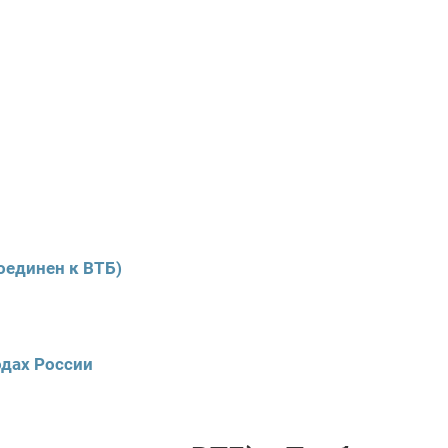
оединен к ВТБ)
одах России