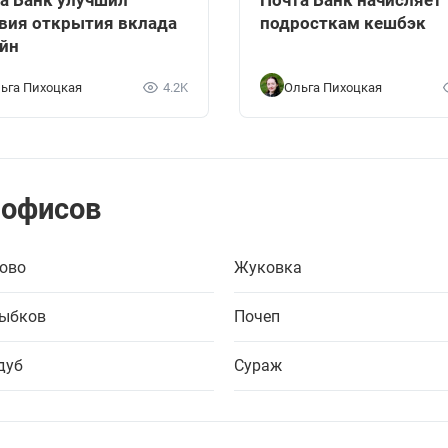
а Банк улучшил
Почта Банк начисляет
вия открытия вклада
подросткам кешбэк
йн
ьга Пихоцкая
4.2K
Ольга Пихоцкая
 офисов
ово
Жуковка
ыбков
Почеп
дуб
Сураж