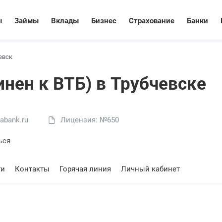
ы
Займы
Вклады
Бизнес
Страхование
Банки
евск
инен к ВТБ) в Трубчевске
abank.ru
Лицензия: №650
ься
ти
Контакты
Горячая линия
Личный кабинет