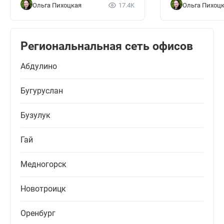
Ольга Пихоцкая
17.4K
Ольга Пихоц
Региональнальная сеть офисов
Абдулино
Бугуруслан
Бузулук
Гай
Медногорск
Новотроицк
Оренбург