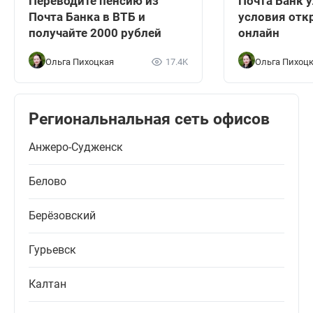
Переводите пенсию из
Почта Банк 
Почта Банка в ВТБ и
условия отк
получайте 2000 рублей
онлайн
Ольга Пихоцкая
17.4K
Ольга Пихоц
Региональнальная сеть офисов
Анжеро-Судженск
Белово
Берёзовский
Гурьевск
Калтан