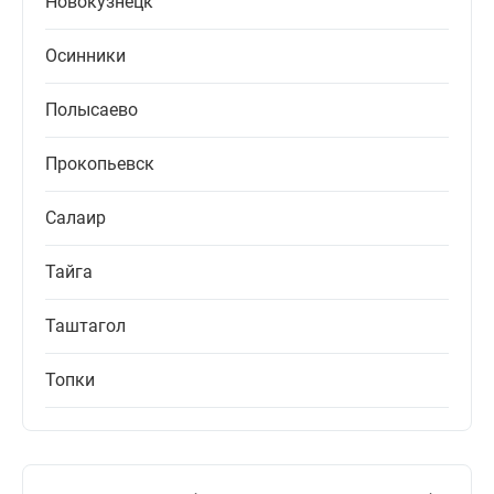
Новокузнецк
Осинники
Полысаево
Прокопьевск
Салаир
Тайга
Таштагол
Топки