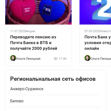
11.07.2025
Акции
07.05.2025
Новост
Переводите пенсию из
Почта Банк 
Почта Банка в ВТБ и
условия отк
получайте 2000 рублей
онлайн
Ольга Пихоцкая
17.4K
Ольга Пихоц
Региональнальная сеть офисов
Анжеро-Судженск
Белово