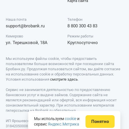
Карта сайта
Наша почта
Телефон
support@brobank.ru
8 800 300 43 83
Кемерово
Режим работы
ул. Терешковой, 18А
Круглосуточно
Мы используем файлы cookie, чтобы предоставить
пользователям больше возможностей при посещении сайта
Бробанк.ру. Продолжая пользоваться сайтом, вы даёте согласие
на использование cookie и обработку персональных данных.
Условия использования
смотрите здесь
.
Сервис не занимается деятельностью по предоставлению
банковских услуг и выдаче займов. Содержание сайта не
является рекомендацией или офертой, вся информация носит
ознакомительный характер. При использовании материалов
гиперссылка на Brobank.ru обязательна.
Мы используем
cookie
и
ИП Ярошевский Д.И. ИНН: 423082922740. ОГРНИП:
Понятно
сервис
Яндекс.Метрика
318420500081301. Свидетельство на товарный знак № 779639 от