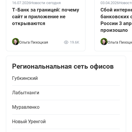
16.07.2026
Новости сегодня
03.04.2026
Новост
Т-Банк за границей: почему
Сбой интерн
сайт и приложение не
банковских 
открываются
России 3 апр
произошло
Ольга Пихоцкая
19.6K
Ольга Пихоц
Региональнальная сеть офисов
Губкинский
Лабытнанги
Муравленко
Новый Уренгой