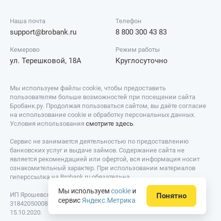
Наша почта
Телефон
support@brobank.ru
8 800 300 43 83
Кемерово
Режим работы
ул. Терешковой, 18А
Круглосуточно
Мы используем файлы cookie, чтобы предоставить
пользователям больше возможностей при посещении сайта
Бробанк.ру. Продолжая пользоваться сайтом, вы даёте согласие
на использование cookie и обработку персональных данных.
Условия использования
смотрите здесь
.
Сервис не занимается деятельностью по предоставлению
банковских услуг и выдаче займов. Содержание сайта не
является рекомендацией или офертой, вся информация носит
ознакомительный характер. При использовании материалов
гиперссылка на Brobank.ru обязательна.
Мы используем
cookie
и
ИП Ярошевский Д.И. ИНН: 423082922740. ОГРНИП:
Понятно
сервис
Яндекс.Метрика
318420500081301. Свидетельство на товарный знак № 779639 от
15.10.2020.