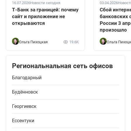
16.07.2026
Новости сегодня
03.04.2026
Новост
Т-Банк за границей: почему
Сбой интерн
сайт и приложение не
банковских 
открываются
России 3 апр
произошло
Ольга Пихоцкая
19.6K
Ольга Пихоц
Региональнальная сеть офисов
Благодарный
Будённовск
Георгиевск
Ессентуки