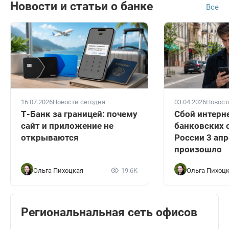
Новости и статьи о банке
Все
16.07.2026
Новости сегодня
03.04.2026
Новост
Т-Банк за границей: почему
Сбой интерн
сайт и приложение не
банковских 
открываются
России 3 апр
произошло
Ольга Пихоцкая
19.6K
Ольга Пихоц
Региональнальная сеть офисов