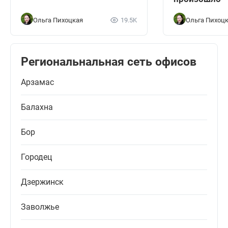
Ольга Пихоцкая
19.5K
Ольга Пихоц
Региональнальная сеть офисов
Арзамас
Балахна
Бор
Городец
Дзержинск
Заволжье