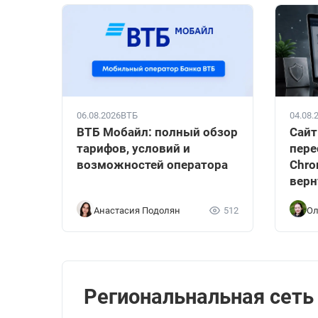
06.08.2026
ВТБ
04.08.
ВТБ Мобайл: полный обзор
Сайт
тарифов, условий и
пере
возможностей оператора
Chro
верн
Анастасия Подолян
512
Ол
Региональнальная сеть