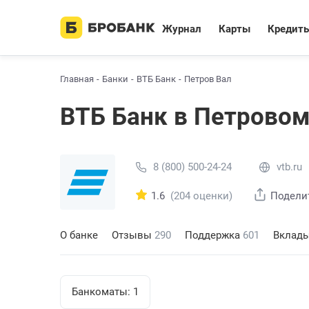
Журнал
Карты
Кредит
Главная
Банки
ВТБ Банк
Петров Вал
ВТБ Банк в Петровом
8 (800) 500-24-24
vtb.ru
1.6
(204 оценки)
Подели
О банке
Отзывы
290
Поддержка
601
Вклад
Банкоматы:
1