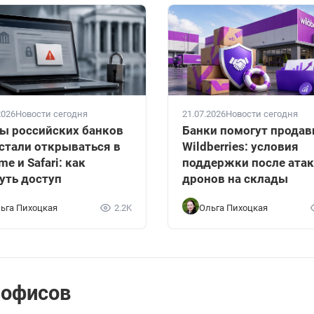
2026
Новости сегодня
21.07.2026
Новости сегодня
ы российских банков
Банки помогут прода
стали открываться в
Wildberries: условия
me и Safari: как
поддержки после ата
уть доступ
дронов на склады
ьга Пихоцкая
2.2K
Ольга Пихоцкая
 офисов