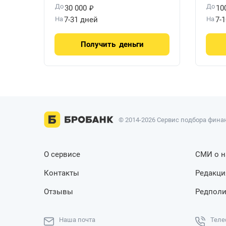
₽
До
До
30 000
10
На
7-31 дней
На
7-
Получить
деньги
© 2014-2026 Сервис подбора финан
О сервисе
СМИ о н
Контакты
Редакци
Отзывы
Редполи
Наша почта
Теле