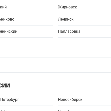
кий
Жирновск
ьниково
Ленинск
ннинский
Палласовка
сии
-Петербург
Новосибирск