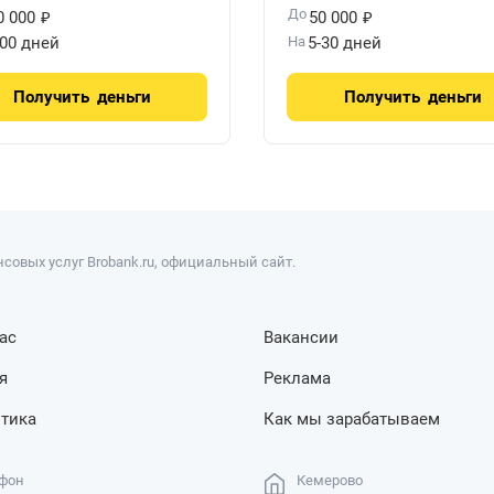
₽
₽
До
0 000
50 000
100 дней
На
5-30 дней
Получить
деньги
Получить
деньги
совых услуг Brobank.ru, официальный сайт.
ас
Вакансии
я
Реклама
тика
Как мы зарабатываем
фон
Кемерово