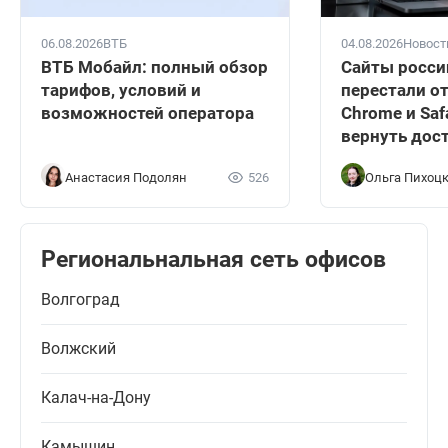
06.08.2026
ВТБ
04.08.2026
Новост
ВТБ Мобайл: полный обзор
Сайты росси
тарифов, условий и
перестали о
возможностей оператора
Chrome и Safa
вернуть дос
Анастасия Подолян
526
Ольга Пихоц
Региональнальная сеть офисов
Волгоград
Волжский
Калач-на-Дону
Камышин