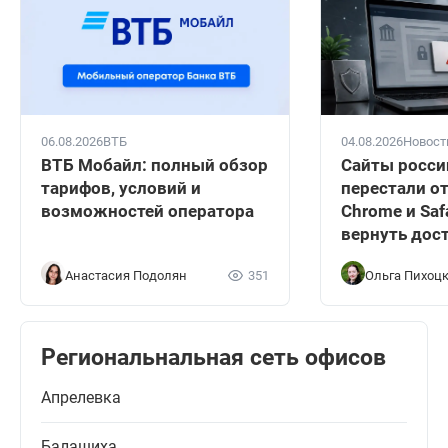
06.08.2026
ВТБ
04.08.2026
Новост
ВТБ Мобайл: полный обзор
Сайты росси
тарифов, условий и
перестали о
возможностей оператора
Chrome и Safa
вернуть дос
Анастасия Подолян
351
Ольга Пихоц
Региональнальная сеть офисов
Апрелевка
Балашиха