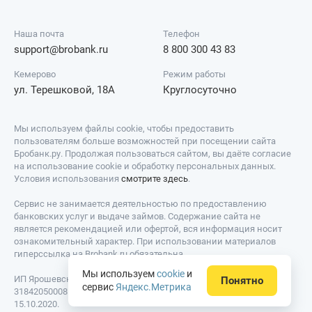
Наша почта
Телефон
support@brobank.ru
8 800 300 43 83
Кемерово
Режим работы
ул. Терешковой, 18А
Круглосуточно
Мы используем файлы cookie, чтобы предоставить
пользователям больше возможностей при посещении сайта
Бробанк.ру. Продолжая пользоваться сайтом, вы даёте согласие
на использование cookie и обработку персональных данных.
Условия использования
смотрите здесь
.
Сервис не занимается деятельностью по предоставлению
банковских услуг и выдаче займов. Содержание сайта не
является рекомендацией или офертой, вся информация носит
ознакомительный характер. При использовании материалов
гиперссылка на Brobank.ru обязательна.
Мы используем
cookie
и
ИП Ярошевский Д.И. ИНН: 423082922740. ОГРНИП:
Понятно
сервис
Яндекс.Метрика
318420500081301. Свидетельство на товарный знак № 779639 от
15.10.2020.