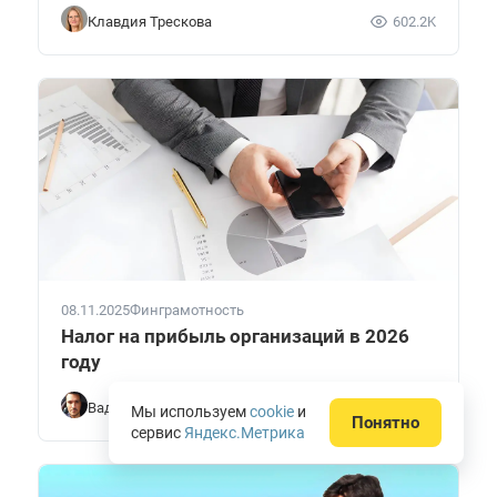
Клавдия Трескова
602.2K
08.11.2025
Финграмотность
Налог на прибыль организаций в 2026
году
Вадим Кизимов
93.6K
Мы используем
cookie
и
Понятно
сервис
Яндекс.Метрика