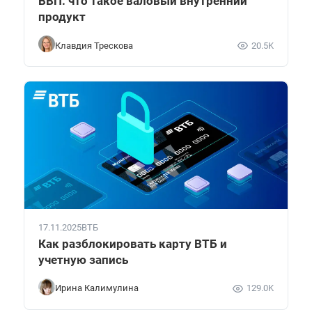
ВВП: что такое валовый внутренний
продукт
Клавдия Трескова
20.5K
17.11.2025
ВТБ
Как разблокировать карту ВТБ и
учетную запись
Ирина Калимулина
129.0K