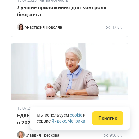
15.07.2025
Финграмотность
Лучшие приложения для контроля
бюджета
Анастасия Подолян
17.8K
15.07.2025
Пенсия
Единовременная выплата пенсионерам
Мы используем
cookie
и
Понятно
сервис
Яндекс.Метрика
в 2026 году
Клавдия Трескова
956.6K