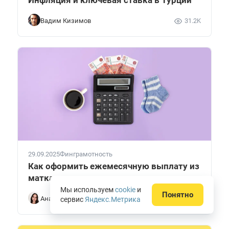
Вадим Кизимов
31.2K
29.09.2025
Финграмотность
Как оформить ежемесячную выплату из
маткапитала
Мы используем
cookie
и
Понятно
Анастасия Подолян
256.2K
сервис
Яндекс.Метрика