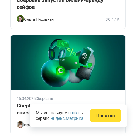
сейфов
Ольга Пихоцкая
1.1K
15.04.2025
Сбербанк
Сбербанк Премьер — все условия и
список привилегий
Мы используем
cookie
и
Понятно
сервис
Яндекс.Метрика
Ирина Калимулина
219.5K