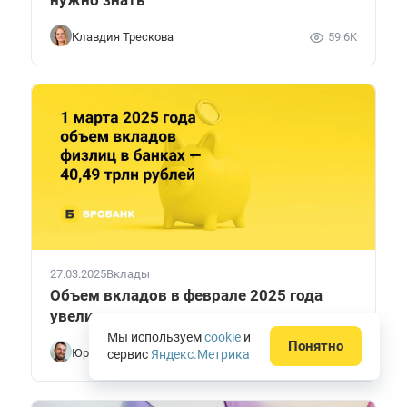
Клавдия Трескова
59.6K
27.03.2025
Вклады
Объем вкладов в феврале 2025 года
увеличился
Мы используем
cookie
и
Понятно
Юрий Исаев
1.0K
сервис
Яндекс.Метрика