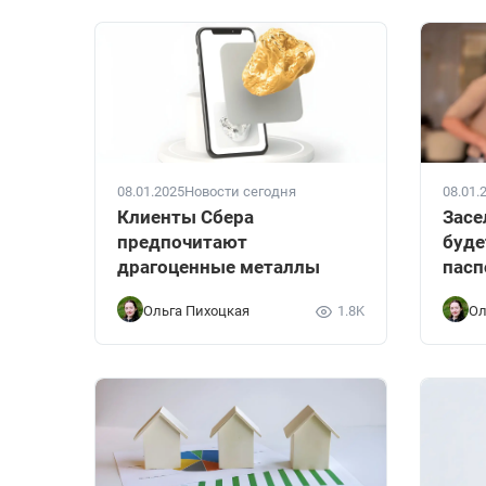
08.01.2025
Новости сегодня
08.01.
Клиенты Сбера
Засе
предпочитают
буде
драгоценные металлы
пасп
Ольга Пихоцкая
1.8K
Ол