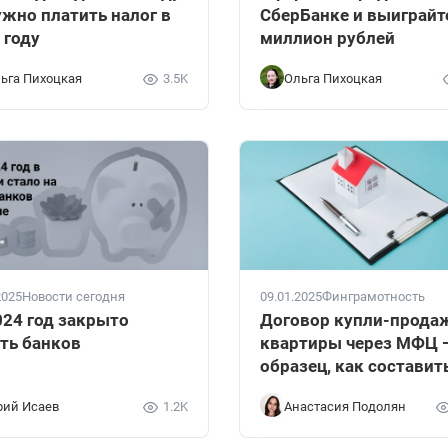
ужно платить налог в
СберБанке и выиграйт
 году
миллион рублей
ьга Пихоцкая
3.5K
Ольга Пихоцкая
2025
Новости сегодня
09.01.2025
Финграмотность
024 год закрыто
Договор купли-прода
ть банков
квартиры через МФЦ 
образец, как составит
ий Исаев
1.2K
Анастасия Подолян