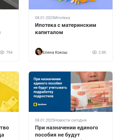
08.01.2025
Ипотека
Ипотека с материнским
с
капиталом
794
Елена Кокош
2.8K
08.01.2025
Новости сегодня
ство
При назначении единого
да
пособия не будут