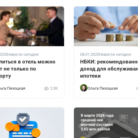
2025
Новости сегодня
08.01.2025
Новости сегодня
литься в отель можно
НБКИ: рекомендован
т не только по
доход для обслужива
орту
ипотеки
ьга Пихоцкая
2.0K
Ольга Пихоцкая