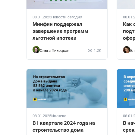
08.01.2025
Новости сегодня
08.01.
Минфин поддержал
Как 
завершение программ
подт
льготной ипотеки
офор
Ольга Пихоцкая
1.2K
Ел
08.01.2025
Ипотека
08.01.
В I квартале 2024 года на
В на
строительство дома
срок