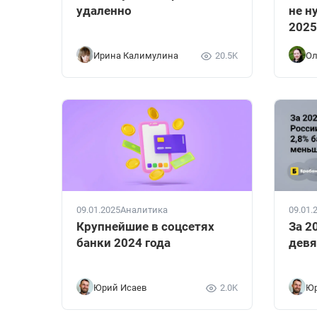
удаленно
не н
2025
Ирина Калимулина
20.5K
Ол
09.01.2025
Аналитика
09.01.
Крупнейшие в соцсетях
За 2
банки 2024 года
девя
Юрий Исаев
2.0K
Юр