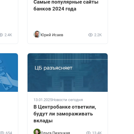
Самые популярные сайты
банков 2024 года
2.4K
Юрий Исаев
2.2K
13.01.2025
Новости сегодня
В Центробанке ответили,
будут ли замораживать
вклады
654
Ольга Пихоцкая
13.4K