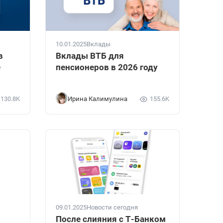
10.01.2025
Вклады
в
Вклады ВТБ для
е
пенсионеров в 2026 году
130.8K
Ирина Калимулина
155.6K
09.01.2025
Новости сегодня
После слияния с Т-Банком