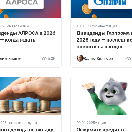
2025
Инвестиции
10.01.2025
Инвестиции
денды АЛРОСА в 2026
Дивиденды Газпрома 
 — когда ждать
2026 году — последни
новости на сегодня
дим Кизимов
5.3K
Вадим Кизимов
2025
Новости сегодня
09.01.2025
Акции
кого дохода по вкладу
Оформите кредит в