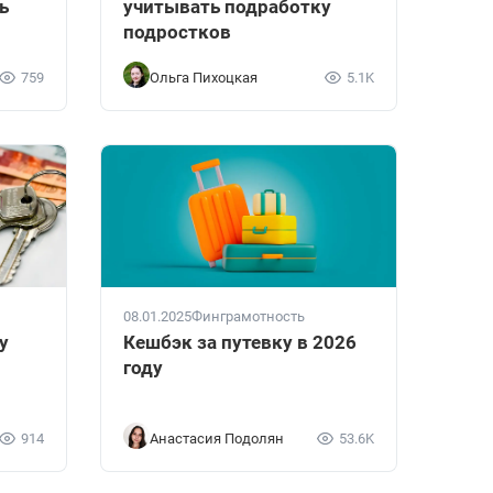
ь
учитывать подработку
подростков
759
Ольга Пихоцкая
5.1K
08.01.2025
Финграмотность
у
Кешбэк за путевку в 2026
году
914
Анастасия Подолян
53.6K