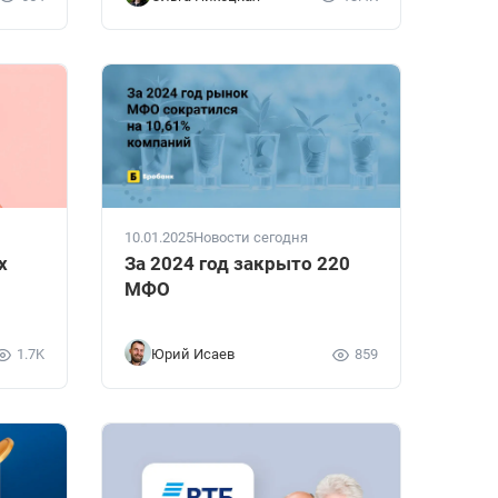
10.01.2025
Новости сегодня
х
За 2024 год закрыто 220
МФО
1.7K
Юрий Исаев
859