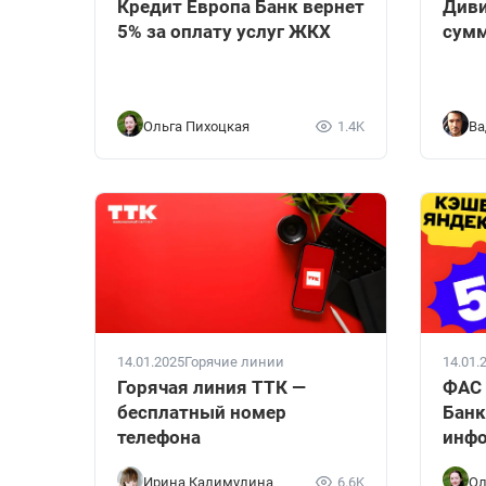
Кредит Европа Банк вернет
Диви
5% за оплату услуг ЖКХ
сумм
Ольга Пихоцкая
1.4K
Ва
14.01.2025
Горячие линии
14.01.
Горячая линия ТТК —
ФАС 
бесплатный номер
Банк
телефона
инфо
Ирина Калимулина
6.6K
Ол