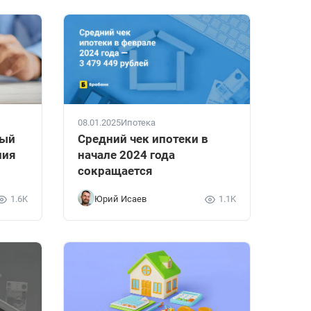
08.01.2025
Ипотека
ный
Средний чек ипотеки в
ния
начале 2024 года
сокращается
1.6K
Юрий Исаев
1.1K