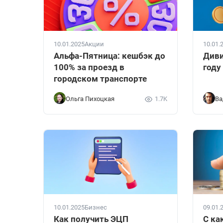
10.01.2025
Акции
10.01.
Альфа-Пятница: кешбэк до
Диви
100% за проезд в
году
городском транспорте
Ольга Пихоцкая
1.7K
Ва
10.01.2025
Бизнес
09.01.
Как получить ЭЦП
С ка