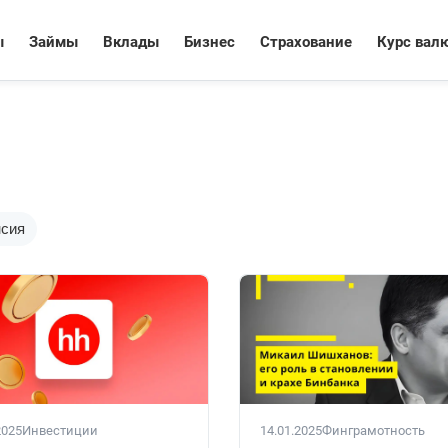
ы
Займы
Вклады
Бизнес
Страхование
Курс вал
сия
2025
Инвестиции
14.01.2025
Финграмотность