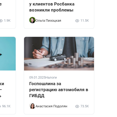
е
у клиентов Росбанка
возникли проблемы
1.9K
Ольга Пихоцкая
11.5K
09.01.2025
Налоги
жи
Госпошлина за
—
регистрацию автомобиля в
ь
ГИБДД
96.1K
Анастасия Подолян
73.5K