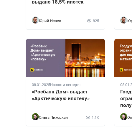
выдано 18,5% ипотек
Юрий Исаев
825
Юр
08.01.2025
Новости сегодня
08.01.
«Росбанк Дом» выдает
Госд
«Арктическую ипотеку»
огра
полу
Ольга Пихоцкая
1.1K
Ол