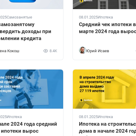
2025
Самозанятые
08.01.2025
Ипотека
самозанятому
Средний чек ипотеки в
вердить доходы при
марте 2024 года выро
млении кредита
ена Кокош
8.4K
Юрий Исаев
2025
Ипотека
08.01.2025
Ипотека
чале 2024 года средний
Ипотека на строитель
 ипотеки вырос
дома в начале 2024 го