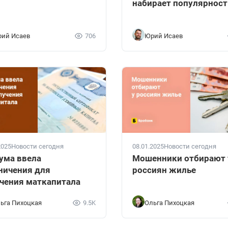
набирает популярност
ий Исаев
706
Юрий Исаев
2025
Новости сегодня
08.01.2025
Новости сегодня
ума ввела
Мошенники отбирают 
ничения для
россиян жилье
чения маткапитала
ьга Пихоцкая
9.5K
Ольга Пихоцкая