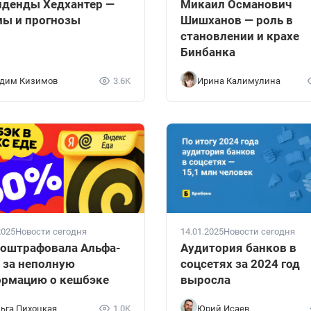
денды Хедхантер —
Микаил Османович
ы и прогнозы
Шишханов — роль в
становлении и крахе
Бинбанка
дим Кизимов
3.6K
Ирина Калимулина
2025
Новости сегодня
14.01.2025
Новости сегодня
оштрафовала Альфа-
Аудитория банков в
 за неполную
соцсетях за 2024 год
рмацию о кешбэке
выросла
ьга Пихоцкая
1.0K
Юрий Исаев