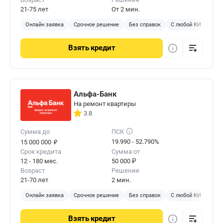
21-75 лет
От 2 мин.
Онлайн заявка
Срочное решение
Без справок
С любой КИ
Без 
Взять
кредит
Альфа-Банк
На ремонт квартиры
3.8
Сумма до
ПСК
₽
19.990 - 52.790%
15 000 000
Срок кредита
Сумма от
12 - 180 мес.
50 000 ₽
Возраст
Решение
21-70 лет
2 мин.
Онлайн заявка
Срочное решение
Без справок
С любой КИ
Без 
Взять
кредит