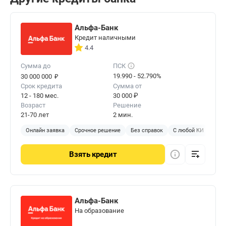
Альфа-Банк
Кредит наличными
4.4
Сумма до
ПСК
₽
19.990 - 52.790%
30 000 000
Срок кредита
Сумма от
12 - 180 мес.
30 000 ₽
Возраст
Решение
21-70 лет
2 мин.
Онлайн заявка
Срочное решение
Без справок
С любой КИ
Без 
Взять
кредит
Альфа-Банк
На образование