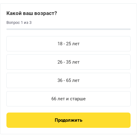
Какой ваш возраст?
Вопрос
1
из
3
18 - 25 лет
26 - 35 лет
36 - 65 лет
66 лет и старше
Продолжить
В
к