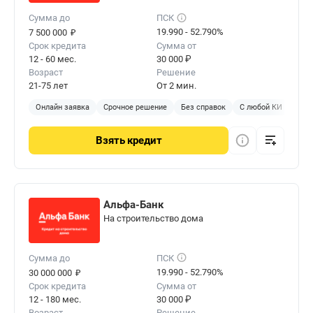
Сумма до
ПСК
₽
19.990 - 52.790%
7 500 000
Срок кредита
Сумма от
12 - 60 мес.
30 000 ₽
Возраст
Решение
21-75 лет
От 2 мин.
Онлайн заявка
Срочное решение
Без справок
С любой КИ
Без 
Взять
кредит
Альфа-Банк
На строительство дома
Сумма до
ПСК
₽
19.990 - 52.790%
30 000 000
Срок кредита
Сумма от
12 - 180 мес.
30 000 ₽
Возраст
Решение