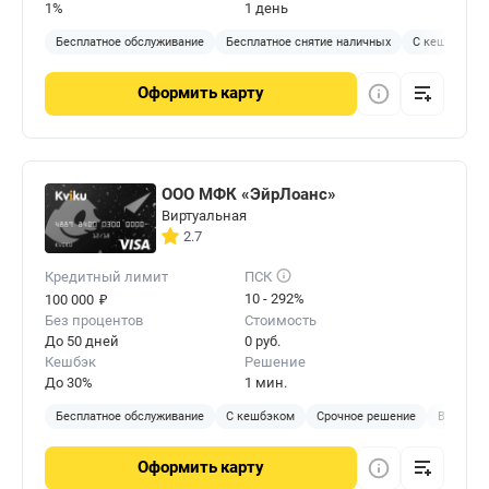
1%
1 день
Бесплатное обслуживание
Бесплатное снятие наличных
С кешбэком
Оформить
карту
ООО МФК «ЭйрЛоанс»
Виртуальная
2.7
Кредитный лимит
ПСК
₽
10 - 292%
100 000
Без процентов
Стоимость
До 50 дней
0 руб.
Кешбэк
Решение
До 30%
1 мин.
Бесплатное обслуживание
С кешбэком
Срочное решение
Виртуал
Оформить
карту