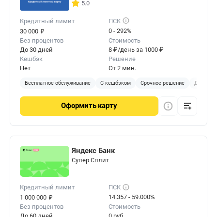
5.0
Кредитный лимит
ПСК
₽
0 - 292%
30 000
Без процентов
Стоимость
До 30 дней
8 ₽/день за 1000 ₽
Кешбэк
Решение
Нет
От 2 мин.
Бесплатное обслуживание
С кешбэком
Срочное решение
Доставка
Оформить
карту
Яндекс Банк
Cупер Сплит
Кредитный лимит
ПСК
₽
14.357 - 59.000%
1 000 000
Без процентов
Стоимость
До 60 дней
0 руб.