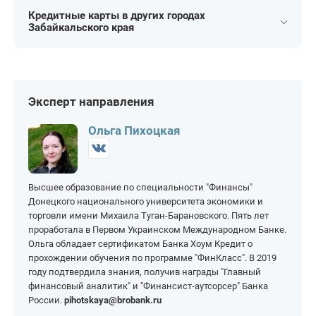
На 20 000 рублей
На 60 000 рублей
Кредитные карты в других городах
На 55 дней
На 100 дней
Забайкальского края
На 25 000 рублей
На 70 000 рублей
На 60 дней
На 110 дней
Балей
Краснокаменск
На 80 000 рублей
На 250 000 рублей
На 120 дней
На 180 дней
Борзя
На 90 000 рублей
На 300 000 рублей
На 145 дней
На 200 дней
Нерчинск
Сретенск
Эксперт направления
На 100 000 рублей
На 400 000 рублей
На 150 дней
На 365 дней
На 150 000 рублей
На 500 000 рублей
Ольга Пихоцкая
На 200 000 рублей
На 1 000 000 рублей
Высшее образование по специальности "Финансы"
Донецкого национального университета экономики и
торговли имени Михаила Туган-Барановского. Пять лет
проработала в Первом Украинском Международном Банке.
Ольга обладает сертификатом Банка Хоум Кредит о
прохождении обучения по программе "ФинКласс". В 2019
году подтвердила знания, получив награды "Главный
финансовый аналитик" и "Финансист-аутсорсер" Банка
России.
pihotskaya@brobank.ru