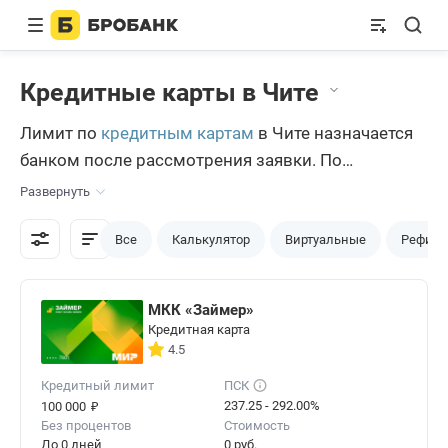
Кредитные карты в Чите
Лимит по
кредитным картам
в Чите назначается
банком после рассмотрения заявки. По
определенной части предложений читинцы сами
Развернуть
подбирают необходимую сумму заёмных средств,
которые будут размещены на карте. Продукты с
Все
Калькулятор
Виртуальные
Рефина
лимитами разных размеров доступны на сервисе
Бробанк.ру.
МКК «Займер»
Кредитная карта
4.5
Кредитный лимит
ПСК
₽
237.25 - 292.00%
100 000
Без процентов
Стоимость
До 0 дней
0 руб.