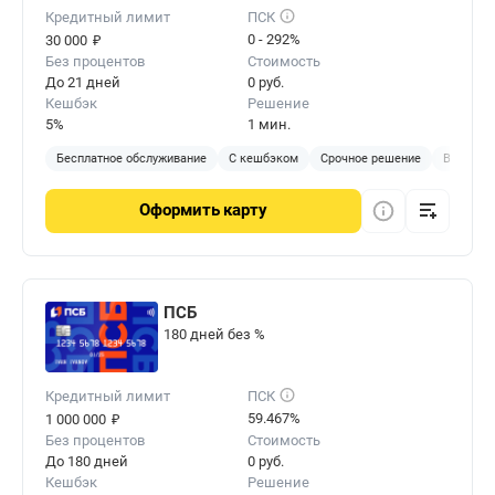
Кредитный лимит
ПСК
₽
0 - 292%
30 000
Без процентов
Стоимость
До 21 дней
0 руб.
Кешбэк
Решение
5%
1 мин.
Бесплатное обслуживание
С кешбэком
Срочное решение
Виртуал
Оформить
карту
ПСБ
180 дней без %
Кредитный лимит
ПСК
₽
59.467%
1 000 000
Без процентов
Стоимость
До 180 дней
0 руб.
Кешбэк
Решение