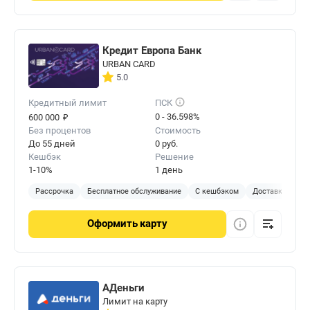
Кредит Европа Банк
URBAN CARD
5.0
Кредитный лимит
ПСК
₽
0 - 36.598%
600 000
Без процентов
Стоимость
До 55 дней
0 руб.
Кешбэк
Решение
1-10%
1 день
Рассрочка
Бесплатное обслуживание
С кешбэком
Доставка на до
Оформить
карту
АДеньги
Лимит на карту