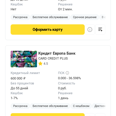
Кешбэк
Решение
Нет
От 2 мин.
Рассрочка
Бесплатное обслуживание
Срочное решение
В отделен
Оформить
карту
Кредит Европа Банк
CARD CREDIT PLUS
4.5
Кредитный лимит
ПСК
₽
0.000 - 36.598%
600 000
Без процентов
Стоимость
До 55 дней
0 руб.
Кешбэк
Решение
1-7%
1 день
Рассрочка
Бесплатное обслуживание
С кешбэком
Доставка на до