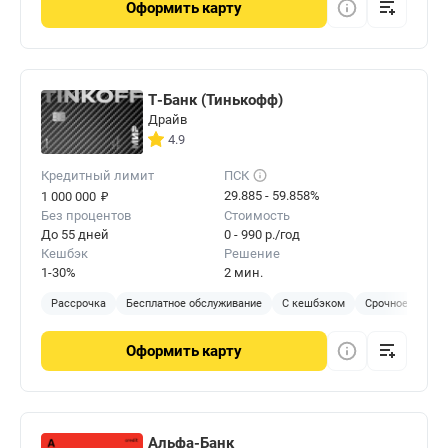
Оформить
карту
Т-Банк (Тинькофф)
Драйв
4.9
Кредитный лимит
ПСК
₽
29.885 - 59.858%
1 000 000
Без процентов
Стоимость
До 55 дней
0 - 990 р./год
Кешбэк
Решение
1-30%
2 мин.
Рассрочка
Бесплатное обслуживание
С кешбэком
Срочное решен
Оформить
карту
Альфа-Банк