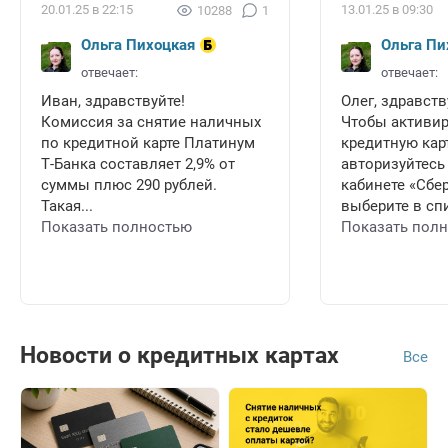
20.01.25 в 22:15
13.01.25 в 09:30
10288
1
Ольга Пихоцкая
Ольга Пи
отвечает:
отвечает:
Иван, здравствуйте!
Олег, здравств
Комиссия за снятие наличных
Чтобы активи
по кредитной карте Платинум
кредитную карт
Т-Банка составляет 2,9% от
авторизуйтесь
суммы плюс 290 рублей.
кабинете «Сбе
Такая...
выберите в спи
Показать полностью
Показать пол
Новости о кредитных картах
Все