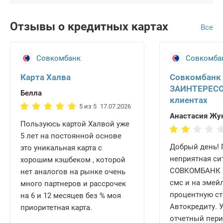
Отзывы о кредитных картах
Все
Совкомбанк
Совкомба
Карта Халва
Совкомбанк
ЗАИНТЕРЕСО
Белла
клиентах
5 из 5
17.07.2026
Анастасия Жу
Пользуюсь картой Халвой уже
5 лет на постоянной основе
Добрый день!
это уникальная карта с
неприятная си
хорошим кэшбеком , которой
СОВКОМБАНК н
нет аналогов на рынке очень
смс и на эмей
много партнеров и рассрочек
процентную ст
на 6 и 12 месяцев без % моя
Автокредиту. У
приоритетная карта.
отчетный перио