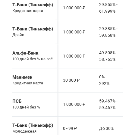
Т-Банк (Тинькофф)
29.855% -
1 000 000
₽
Кредитная карта
61.999%
Т-Банк (Тинькофф)
29.885% -
1 000 000
₽
Драйв
59.858%
Альфа-Банк
49.808% -
1 000 000
₽
100 дней без % на всё
58.765%
Манимен
0% -
30 000
₽
Кредитная карта
292%
ПСБ
59.467% -
1 000 000
₽
180 дней без %
59.467%
Т-Банк (Тинькофф)
0 - 99
₽
До 30%
Молодежная