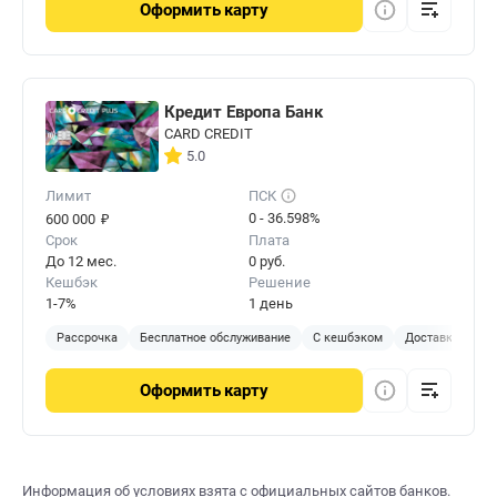
Оформить
карту
Кредит Европа Банк
CARD CREDIT
5.0
Лимит
ПСК
₽
0 - 36.598%
600 000
Срок
Плата
До 12 мес.
0 руб.
Кешбэк
Решение
1-7%
1 день
Рассрочка
Бесплатное обслуживание
С кешбэком
Доставка на до
Оформить
карту
Информация об условиях взята с официальных сайтов банков.