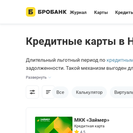
Журнал
Карты
Кредит
Кредитные карты в 
Длительный льготный период по
кредитным
задолженности. Такой механизм выгоден для
сколько было потрачено. Те нерчинцы, кто 
Развернуть
Brobank.ru — портал для подбора самых выг
Все
Калькулятор
Виртуал
МКК «Займер»
Кредитная карта
4.5