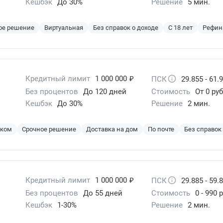
Кешбэк
До 30%
Решение
5 мин.
ое решение
Виртуальная
Без справок о доходе
С 18 лет
Рефин
₽
Кредитный лимит
1 000 000
ПСК
29.855 - 61.
Без процентов
До 120 дней
Стоимость
От 0 руб
Кешбэк
До 30%
Решение
2 мин.
эком
Срочное решение
Доставка на дом
По почте
Без справок
₽
Кредитный лимит
1 000 000
ПСК
29.885 - 59.
Без процентов
До 55 дней
Стоимость
0 - 990 
Кешбэк
1-30%
Решение
2 мин.