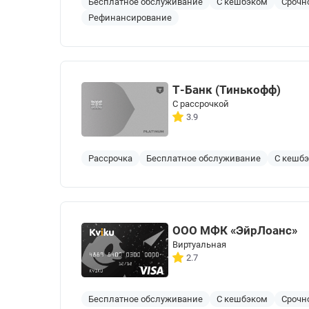
Бесплатное обслуживание
С кешбэком
Срочн
Рефинансирование
Т-Банк (Тинькофф)
С рассрочкой
3.9
Рассрочка
Бесплатное обслуживание
С кешб
ООО МФК «ЭйрЛоанс»
Виртуальная
2.7
Бесплатное обслуживание
С кешбэком
Срочн