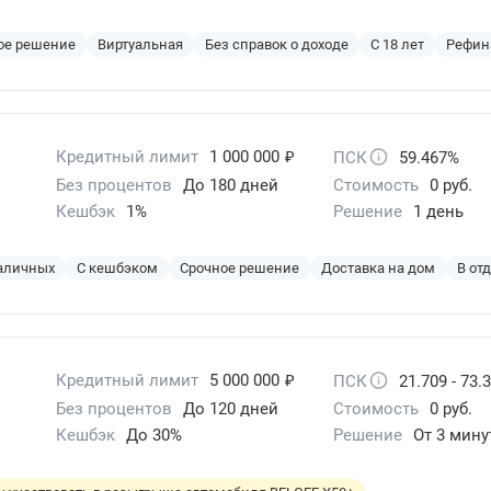
ое решение
Виртуальная
Без справок о доходе
С 18 лет
Рефин
₽
Кредитный лимит
1 000 000
ПСК
59.467%
Без процентов
До 180 дней
Стоимость
0 руб.
Кешбэк
1%
Решение
1 день
наличных
С кешбэком
Срочное решение
Доставка на дом
В от
₽
Кредитный лимит
5 000 000
ПСК
21.709 - 73.
Без процентов
До 120 дней
Стоимость
0 руб.
Кешбэк
До 30%
Решение
От 3 мину