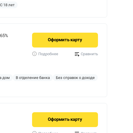
С 18 лет
765%
Оформить
карту
Сравнить
Подробнее
а дом
В отделение банка
Без справок о доходе
Оформить
карту