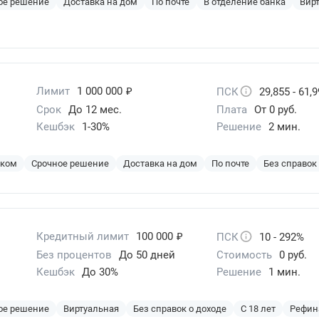
ое решение
Доставка на дом
По почте
В отделение банка
Вир
₽
Лимит
1 000 000
ПСК
29,855 - 61,
Срок
До 12 мес.
Плата
От 0 руб.
Кешбэк
1-30%
Решение
2 мин.
эком
Срочное решение
Доставка на дом
По почте
Без справок
₽
Кредитный лимит
100 000
ПСК
10 - 292%
Без процентов
До 50 дней
Стоимость
0 руб.
Кешбэк
До 30%
Решение
1 мин.
ое решение
Виртуальная
Без справок о доходе
С 18 лет
Рефин