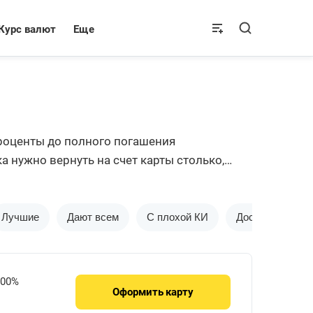
Курс валют
Еще
проценты до полного погашения
 нужно вернуть на счет карты столько,
ономят на общих расходах по своим картам.
Лучшие
Дают всем
С плохой КИ
Доставка на до
.00%
Оформить
карту