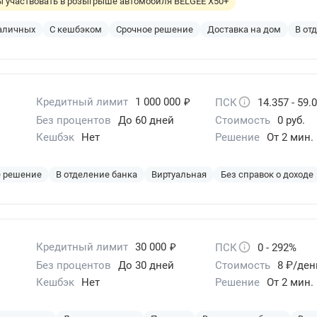
бы участвовать в розыгрыше автомобиля BELGEE X50+
наличных
С кешбэком
Срочное решение
Доставка на дом
В от
₽
Кредитный лимит
1 000 000
ПСК
14.357 - 59.
Без процентов
До 60 дней
Стоимость
0 руб.
Кешбэк
Нет
Решение
От 2 мин.
е решение
В отделение банка
Виртуальная
Без справок о доходе
₽
Кредитный лимит
30 000
ПСК
0 - 292%
Без процентов
До 30 дней
Стоимость
8 ₽/ден
Кешбэк
Нет
Решение
От 2 мин.