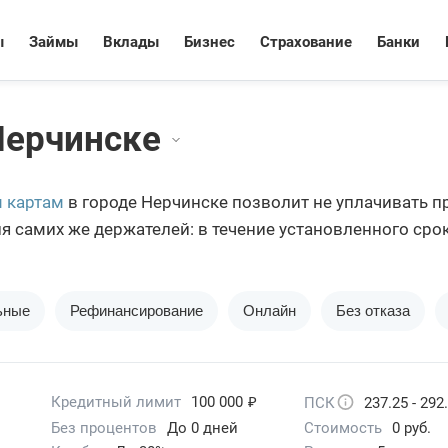
ы
Займы
Вклады
Бизнес
Страхование
Банки
Нерчинске
 картам
в городе Нерчинске позволит не уплачивать 
 самих же держателей: в течение установленного срока
научился пользоваться грейс-периодом, значительно эк
одных банковских продуктов.
ьные
Рефинансирование
Онлайн
Без отказа
₽
Кредитный лимит
100 000
ПСК
237.25 - 292
Без процентов
До 0 дней
Стоимость
0 руб.