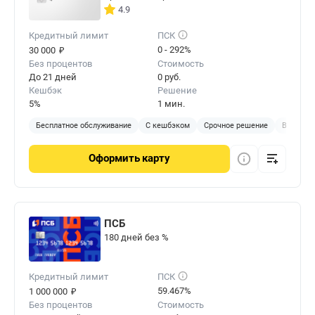
4.9
Кредитный лимит
ПСК
₽
0 - 292%
30 000
Без процентов
Стоимость
До 21 дней
0 руб.
Кешбэк
Решение
5%
1 мин.
Бесплатное обслуживание
С кешбэком
Срочное решение
Виртуал
Оформить
карту
ПСБ
180 дней без %
Кредитный лимит
ПСК
₽
59.467%
1 000 000
Без процентов
Стоимость