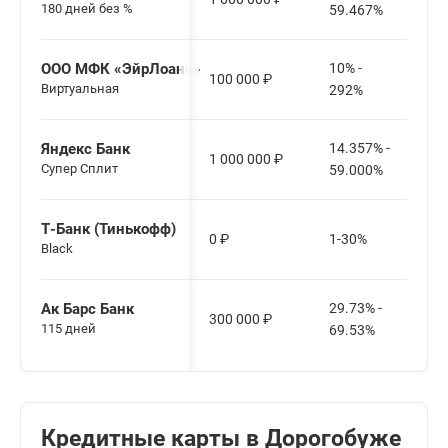
180 дней без %
59.467%
ООО МФК «ЭйрЛоанс»
10% -
100 000
₽
Виртуальная
292%
Яндекс Банк
14.357% -
1 000 000
₽
Cупер Сплит
59.000%
Т-Банк (Тинькофф)
0
₽
1-30%
Black
Ак Барс Банк
29.73% -
300 000
₽
115 дней
69.53%
Кредитные карты в Дорогобуже