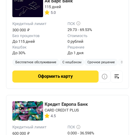
Ак Барс Банк
115 дней
5.0
Кредитный лимит
ПСК
₽
29.73 - 69.53%
300 000
Без процентов
Стоимость
До 115 дней
0 рублей
Кешбэк
Решение
До 30%
До 1 дня
Бесплатное обслуживание
С кешбэком
Срочное решение
В отделе
Оформить
карту
Кредит Европа Банк
CARD CREDIT PLUS
4.5
Кредитный лимит
ПСК
₽
0.000 - 36.598%
600 000