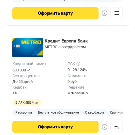
Оформить
карту
Кредит Европа Банк
METRO с овердрафтом
Кредитный лимит
ПСК
₽
0 - 28.124%
600 000
Без процентов
Стоимость
До 55 дней
0 руб.
Кешбэк
Решение
1%
мгновенно
В АРХИВЕ
Еще
Рассрочка
Бесплатное обслуживание
С кешбэком
Срочное решен
Оформить
карту