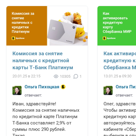
Комиссия за снятие
Как активир
наличных с кредитной
кредитную к
карты Т-Банк Платинум
СберБанка 
20.01.25 в 22:15
13.01.25 в 09:30
10305
1
Ольга Пихоцкая
Ольга Пи
отвечает:
отвечает:
Иван, здравствуйте!
Олег, здравств
Комиссия за снятие наличных
Чтобы активи
по кредитной карте Платинум
кредитную карт
Т-Банка составляет 2,9% от
авторизуйтесь
суммы плюс 290 рублей.
кабинете «Сбе
Такая...
выберите в спи