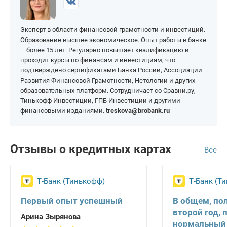
На 200 000 рублей
На 1 000 000 рублей
Эксперт в области финансовой грамотности и инвестиций.
Образование высшее экономическое. Опыт работы в банке
– более 15 лет. Регулярно повышает квалификацию и
проходит курсы по финансам и инвестициям, что
подтверждено сертификатами Банка России, Ассоциации
Развития Финансовой Грамотности, Нетологии и других
образовательных платформ. Сотрудничает со Сравни.ру,
Тинькофф Инвестиции, ГПБ Инвестиции и другими
финансовыми изданиями.
treskova@brobank.ru
Отзывы о кредитных картах
Все
Т-Банк (Тинькофф)
Т-Банк (Т
Первый опыт успешный
В общем, по
второй год, 
Арина Зырянова
нормальный