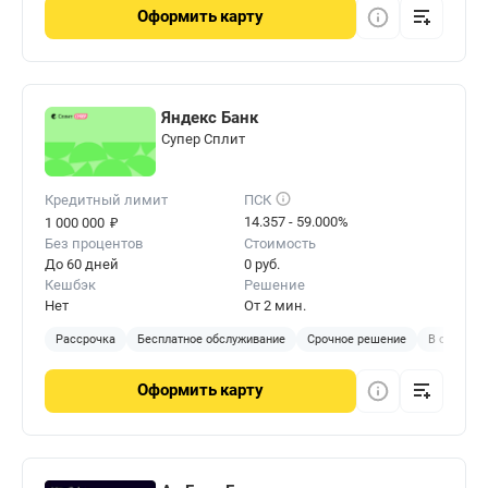
Оформить
карту
Яндекс Банк
Cупер Сплит
Кредитный лимит
ПСК
₽
14.357 - 59.000%
1 000 000
Без процентов
Стоимость
До 60 дней
0 руб.
Кешбэк
Решение
Нет
От 2 мин.
Рассрочка
Бесплатное обслуживание
Срочное решение
В отделен
Оформить
карту