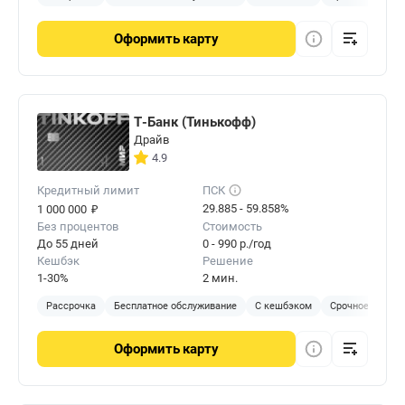
Оформить
карту
Т-Банк (Тинькофф)
Драйв
4.9
Кредитный лимит
ПСК
₽
29.885 - 59.858%
1 000 000
Без процентов
Стоимость
До 55 дней
0 - 990 р./год
Кешбэк
Решение
1-30%
2 мин.
Рассрочка
Бесплатное обслуживание
С кешбэком
Срочное решен
Оформить
карту