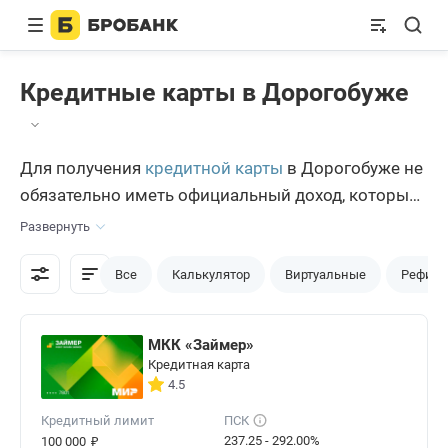
Кредитные карты в Дорогобуже
Для получения
кредитной карты
в Дорогобуже не
обязательно иметь официальный доход, который
можно подтвердить документально. На портале
Развернуть
Бробанк.ру возможно оформление продукта без
справок и только на основании информации,
Все
Калькулятор
Виртуальные
Рефина
указанной дорогобужанами в заявке.
МКК «Займер»
Кредитная карта
4.5
Кредитный лимит
ПСК
₽
237.25 - 292.00%
100 000