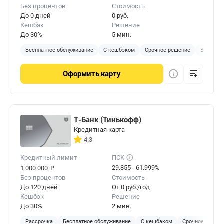
Без процентов
Стоимость
До 0 дней
0 руб.
Кешбэк
Решение
До 30%
5 мин.
Бесплатное обслуживание
С кешбэком
Срочное решение
Виртуал
Оформить
карту
Т-Банк (Тинькофф)
Кредитная карта
4.3
Кредитный лимит
ПСК
₽
29.855 - 61.999%
1 000 000
Без процентов
Стоимость
До 120 дней
От 0 руб./год
Кешбэк
Решение
До 30%
2 мин.
Рассрочка
Бесплатное обслуживание
С кешбэком
Срочное решен