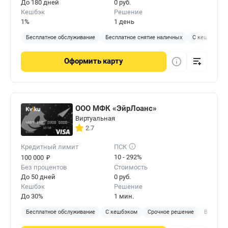
До 180 дней
0 руб.
Кешбэк
Решение
1%
1 день
Бесплатное обслуживание
Бесплатное снятие наличных
С кешбэком
Оформить
карту
ООО МФК «ЭйрЛоанс»
Виртуальная
2.7
Кредитный лимит
ПСК
₽
10 - 292%
100 000
Без процентов
Стоимость
До 50 дней
0 руб.
Кешбэк
Решение
До 30%
1 мин.
Бесплатное обслуживание
С кешбэком
Срочное решение
Виртуал