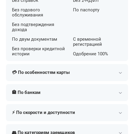
Без справок
Без 2-НДФЛ
Без годового
По паспорту
обслуживания
Без подтверждения
дохода
По двум документам
С временной
регистрацией
Без проверки кредитной
истории
Одобрение 100%
💳 По особенностям карты
С беспроцентным
С кешбэком на АЗС
периодом
🏦 По банкам
С большим лимитом
С льготным периодом
С бесконтактной
Т-Банк (Тинькофф)
Сбербанк
С кешбэком
оплатой
⚡ По скорости и доступности
Альфа-Банк
МТС Банк
С бонусными милями
С низкой ставкой
ВТБ
Газпромбанк
В день обращения
Экспресс
Для онлайн покупок
Премиум
Совкомбанк
Россельхозбанк
👥 По категориям заемщиков
Срочно
По почте