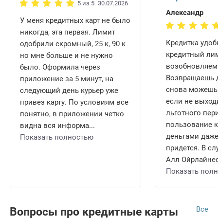
5 из 5
30.07.2026
Александр
У меня кредитных карт не было
никогда, эта первая. Лимит
Кредитка удобн
одобрили скромный, 25 к, 90 к
кредитный ли
но мне больше и не нужно
возобновляем
было. Оформила через
Возвращаешь д
приложение за 5 минут, на
снова можешь 
следующий день курьер уже
если не выход
привез карту. По условиям все
льготного пери
понятно, в приложении четко
пользование 
видна вся информа...
деньгами даже
Показать полностью
придется. В сл
Алл Ойрлайнес 
Показать пол
Все
Вопросы про кредитные карты