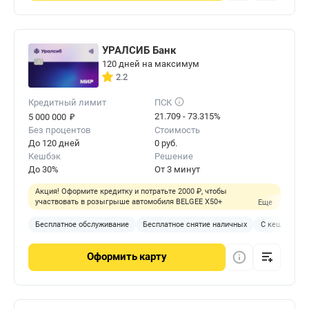
УРАЛСИБ Банк
120 дней на максимум
2.2
Кредитный лимит
ПСК
₽
21.709 - 73.315%
5 000 000
Без процентов
Стоимость
До 120 дней
0 руб.
Кешбэк
Решение
До 30%
От 3 минут
Акция! Оформите кредитку и потратьте 2000 ₽, чтобы
участвовать в розыгрыше автомобиля BELGEE X50+
Еще
Бесплатное обслуживание
Бесплатное снятие наличных
С кешбэком
Оформить
карту