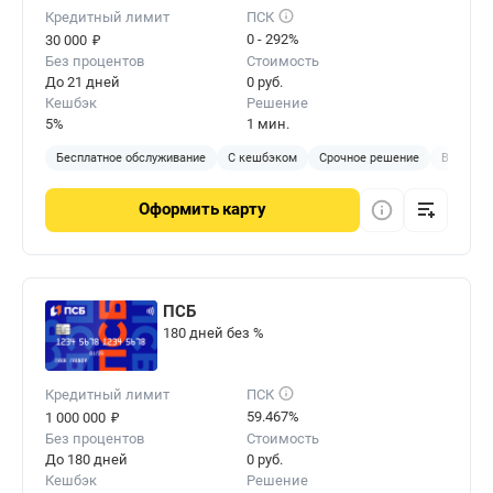
Кредитный лимит
ПСК
₽
0 - 292%
30 000
Без процентов
Стоимость
До 21 дней
0 руб.
Кешбэк
Решение
5%
1 мин.
Бесплатное обслуживание
С кешбэком
Срочное решение
Виртуал
Оформить
карту
ПСБ
180 дней без %
Кредитный лимит
ПСК
₽
59.467%
1 000 000
Без процентов
Стоимость
До 180 дней
0 руб.
Кешбэк
Решение