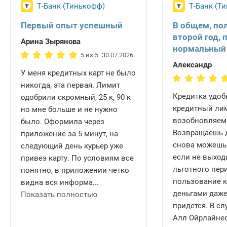
Т-Банк (Тинькофф)
Т-Банк (Т
Первый опыт успешный
В общем, по
второй год, 
Арина Зырянова
нормальный
5 из 5
30.07.2026
Александр
У меня кредитных карт не было
никогда, эта первая. Лимит
Кредитка удобн
одобрили скромный, 25 к, 90 к
кредитный ли
но мне больше и не нужно
возобновляем
было. Оформила через
Возвращаешь д
приложение за 5 минут, на
снова можешь 
следующий день курьер уже
если не выход
привез карту. По условиям все
льготного пери
понятно, в приложении четко
пользование 
видна вся информа...
деньгами даже
Показать полностью
придется. В сл
Алл Ойрлайнес 