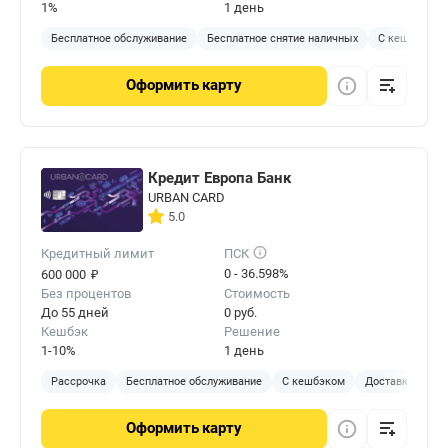
1%
1 день
Бесплатное обслуживание
Бесплатное снятие наличных
С кешбэком
Оформить
карту
Кредит Европа Банк
URBAN CARD
5.0
Кредитный лимит
ПСК
₽
0 - 36.598%
600 000
Без процентов
Стоимость
До 55 дней
0 руб.
Кешбэк
Решение
1-10%
1 день
Рассрочка
Бесплатное обслуживание
С кешбэком
Доставка на до
Оформить
карту