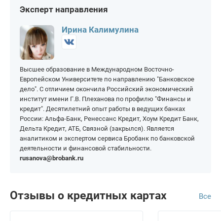
Эксперт направления
На 100 000 рублей
На 400 000 рублей
На 150 дней
На 365 дней
На 150 000 рублей
На 500 000 рублей
Ирина Калимулина
На 200 000 рублей
На 1 000 000 рублей
Высшее образование в Международном Восточно-
Европейском Университете по направлению "Банковское
дело". С отличием окончила Российский экономический
институт имени Г.В. Плеханова по профилю "Финансы и
кредит". Десятилетний опыт работы в ведущих банках
России: Альфа-Банк, Ренессанс Кредит, Хоум Кредит Банк,
Дельта Кредит, АТБ, Связной (закрылся). Является
аналитиком и экспертом сервиса Бробанк по банковской
деятельности и финансовой стабильности.
rusanova@brobank.ru
Отзывы о кредитных картах
Все