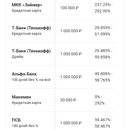
МКК «Займер»
237.25% -
100 000
₽
Кредитная карта
292.00%
Т-Банк (Тинькофф)
29.855% -
1 000 000
₽
Кредитная карта
61.999%
Т-Банк (Тинькофф)
29.885% -
1 000 000
₽
Драйв
59.858%
Альфа-Банк
49.808% -
1 000 000
₽
100 дней без % на всё
58.765%
Манимен
0% -
30 000
₽
Кредитная карта
292%
ПСБ
59.467% -
1 000 000
₽
180 дней без %
59.467%