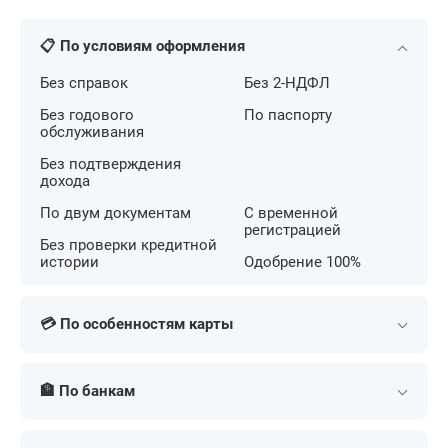
📋 По условиям оформления
Без справок
Без 2-НДФЛ
Без годового
По паспорту
обслуживания
Без подтверждения
дохода
По двум документам
С временной
регистрацией
Без проверки кредитной
истории
Одобрение 100%
💳 По особенностям карты
С беспроцентным
С кешбэком на АЗС
периодом
🏦 По банкам
С большим лимитом
С льготным периодом
С бесконтактной
Т-Банк (Тинькофф)
Сбербанк
С кешбэком
оплатой