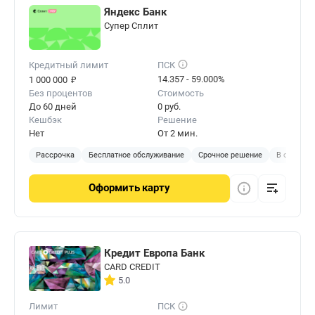
Яндекс Банк
Cупер Сплит
Кредитный лимит
ПСК
₽
14.357 - 59.000%
1 000 000
Без процентов
Стоимость
До 60 дней
0 руб.
Кешбэк
Решение
Нет
От 2 мин.
Рассрочка
Бесплатное обслуживание
Срочное решение
В отделен
Оформить
карту
Кредит Европа Банк
CARD CREDIT
5.0
Лимит
ПСК