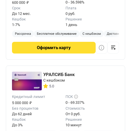
₽
0 - 36.598%
600 000
Срок
Плата
До 12 мес.
0 руб.
Кешбэк
Решение
1-7%
1 день
Рассрочка
Бесплатное обслуживание
С кешбэком
Доставка на до
Оформить
карту
УРАЛСИБ Банк
С кешбэком
5.0
Кредитный лимит
ПСК
₽
0 - 69.337%
5 000 000
Без процентов
Стоимость
До 62 дней
От 0 руб.
Кешбэк
Решение
До 3%
10 минут