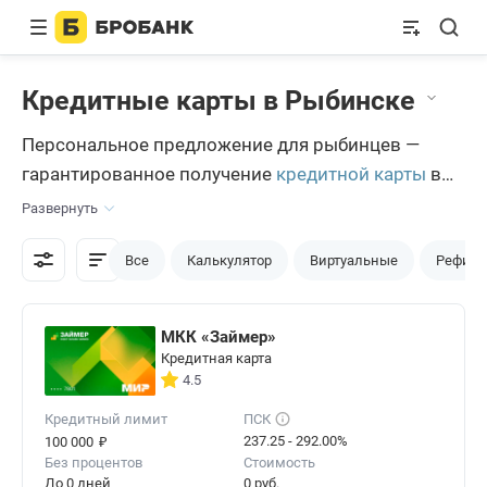
Кредитные карты в Рыбинске
Персональное предложение для рыбинцев —
гарантированное получение
кредитной карты
в
Рыбинске, но при помощи портала Бробанк.ру.
Развернуть
Чтобы использование портала стало
максимально эффективным, рекомендуется
Все
Калькулятор
Виртуальные
Рефина
ознакомиться с основной информацией.
МКК «Займер»
Кредитная карта
4.5
Кредитный лимит
ПСК
₽
237.25 - 292.00%
100 000
Без процентов
Стоимость
До 0 дней
0 руб.