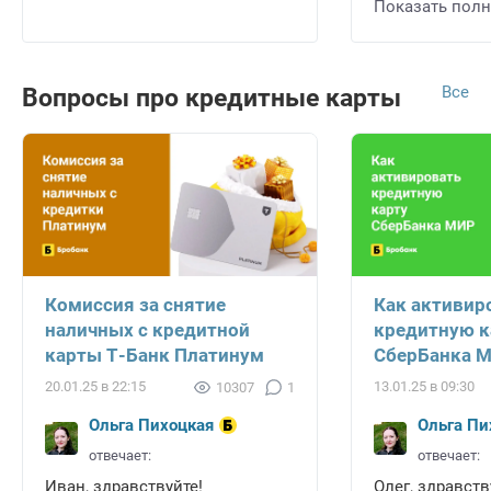
Показать пол
Все
Вопросы про кредитные карты
Комиссия за снятие
Как активир
наличных с кредитной
кредитную к
карты Т-Банк Платинум
СберБанка 
20.01.25 в 22:15
13.01.25 в 09:30
10307
1
Ольга Пихоцкая
Ольга Пи
отвечает:
отвечает:
Иван, здравствуйте!
Олег, здравств