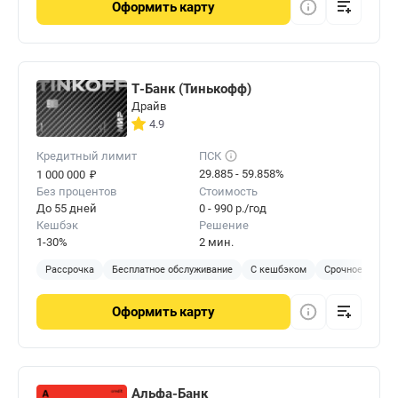
Оформить
карту
Т-Банк (Тинькофф)
Драйв
4.9
Кредитный лимит
ПСК
₽
29.885 - 59.858%
1 000 000
Без процентов
Стоимость
До 55 дней
0 - 990 р./год
Кешбэк
Решение
1-30%
2 мин.
Рассрочка
Бесплатное обслуживание
С кешбэком
Срочное решен
Оформить
карту
Альфа-Банк