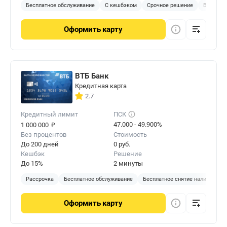
Бесплатное обслуживание
С кешбэком
Срочное решение
В отделе
Оформить
карту
ВТБ Банк
Кредитная карта
2.7
Кредитный лимит
ПСК
₽
47.000 - 49.900%
1 000 000
Без процентов
Стоимость
До 200 дней
0 руб.
Кешбэк
Решение
До 15%
2 минуты
Рассрочка
Бесплатное обслуживание
Бесплатное снятие наличных
Оформить
карту