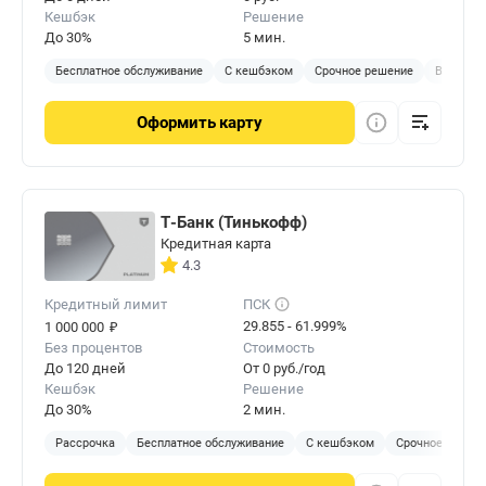
Кешбэк
Решение
До 30%
5 мин.
Бесплатное обслуживание
С кешбэком
Срочное решение
Виртуал
Оформить
карту
Т-Банк (Тинькофф)
Кредитная карта
4.3
Кредитный лимит
ПСК
₽
29.855 - 61.999%
1 000 000
Без процентов
Стоимость
До 120 дней
От 0 руб./год
Кешбэк
Решение
До 30%
2 мин.
Рассрочка
Бесплатное обслуживание
С кешбэком
Срочное решен