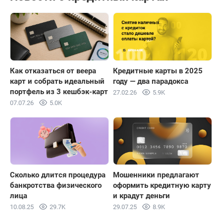
Как отказаться от веера
Кредитные карты в 2025
карт и собрать идеальный
году — два парадокса
портфель из 3 кешбэк-карт
27.02.26
5.9K
07.07.26
5.0K
Сколько длится процедура
Мошенники предлагают
банкротства физического
оформить кредитную карту
лица
и крадут деньги
10.08.25
29.7K
29.07.25
8.9K