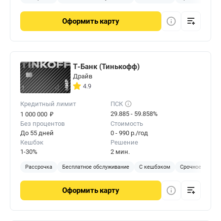
Оформить
карту
Т-Банк (Тинькофф)
Драйв
4.9
Кредитный лимит
ПСК
₽
29.885 - 59.858%
1 000 000
Без процентов
Стоимость
До 55 дней
0 - 990 р./год
Кешбэк
Решение
1-30%
2 мин.
Рассрочка
Бесплатное обслуживание
С кешбэком
Срочное решен
Оформить
карту