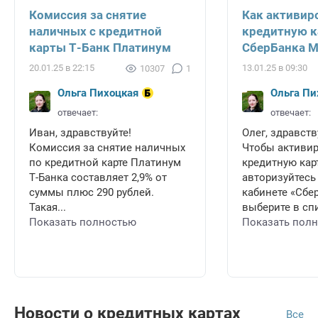
Комиссия за снятие
Как активир
наличных с кредитной
кредитную к
карты Т-Банк Платинум
СберБанка 
20.01.25 в 22:15
13.01.25 в 09:30
10307
1
Ольга Пихоцкая
Ольга Пи
отвечает:
отвечает:
Иван, здравствуйте!
Олег, здравств
Комиссия за снятие наличных
Чтобы активи
по кредитной карте Платинум
кредитную карт
Т-Банка составляет 2,9% от
авторизуйтесь
суммы плюс 290 рублей.
кабинете «Сбе
Такая...
выберите в спи
Показать полностью
Показать пол
Новости о кредитных картах
Все