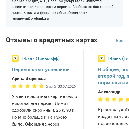
Дельта Кредит, АТБ, Связной (закрылся). Является
аналитиком и экспертом сервиса Бробанк по банковской
деятельности и финансовой стабильности.
rusanova@brobank.ru
Отзывы о кредитных картах
Все
Т-Банк (Тинькофф)
Т-Банк (Т
Первый опыт успешный
В общем, по
второй год, 
Арина Зырянова
нормальный
5 из 5
30.07.2026
Александр
У меня кредитных карт не было
никогда, эта первая. Лимит
Кредитка удобн
одобрили скромный, 25 к, 90 к
кредитный ли
но мне больше и не нужно
возобновляем
было. Оформила через