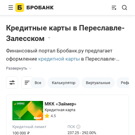
Кредитные карты в Переславле-
Залесском
Финансовый портал Бробанк.ру предлагает
оформление
кредитной карты
в Переславле-
Залесском по нескольким программам. При
Развернуть
высоком КПД, сервис крайне прост в обращении.
Переславцы с минимальной компьютерной
Все
Калькулятор
Виртуальные
Рефина
грамотностью не сталкиваются ни с какими
проблемами в процессе подачи заявок.
МКК «Займер»
Кредитная карта
4.5
Кредитный лимит
ПСК
₽
237.25 - 292.00%
100 000