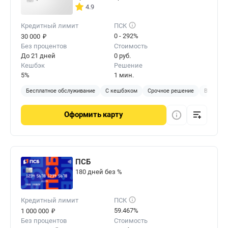
4.9
Кредитный лимит
ПСК
₽
0 - 292%
30 000
Без процентов
Стоимость
До 21 дней
0 руб.
Кешбэк
Решение
5%
1 мин.
Бесплатное обслуживание
С кешбэком
Срочное решение
Виртуал
Оформить
карту
ПСБ
180 дней без %
Кредитный лимит
ПСК
₽
59.467%
1 000 000
Без процентов
Стоимость