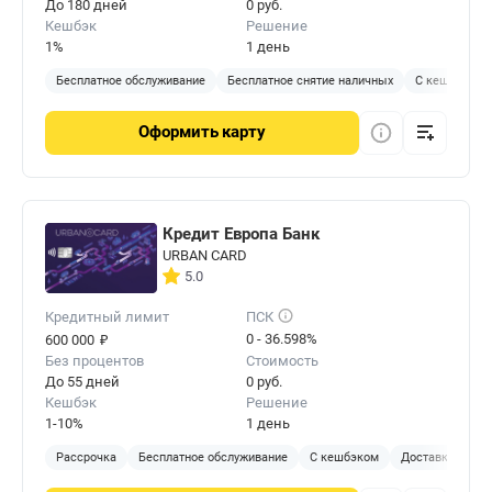
До 180 дней
0 руб.
Кешбэк
Решение
1%
1 день
Бесплатное обслуживание
Бесплатное снятие наличных
С кешбэком
Оформить
карту
Кредит Европа Банк
URBAN CARD
5.0
Кредитный лимит
ПСК
₽
0 - 36.598%
600 000
Без процентов
Стоимость
До 55 дней
0 руб.
Кешбэк
Решение
1-10%
1 день
Рассрочка
Бесплатное обслуживание
С кешбэком
Доставка на до