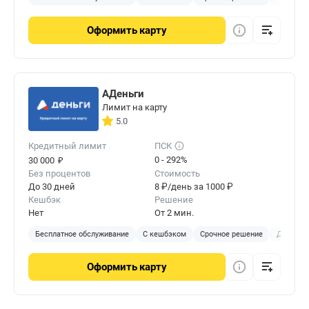
Оформить
карту
АДеньги
Лимит на карту
5.0
Кредитный лимит
ПСК
₽
0 - 292%
30 000
Без процентов
Стоимость
До 30 дней
8 ₽/день за 1000 ₽
Кешбэк
Решение
Нет
От 2 мин.
Бесплатное обслуживание
С кешбэком
Срочное решение
Доставка
Оформить
карту