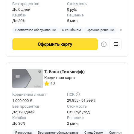
Без процентов
Стоимость
До 0 дней
0 руб.
Кешбэк
Решение
До 30%
5 мин.
Бесплатное обслуживание
С кешбэком
Срочное решение
Виртуал
Оформить
карту
Т-Банк (Тинькофф)
Кредитная карта
4.3
Кредитный лимит
ПСК
₽
29.855 - 61.999%
1 000 000
Без процентов
Стоимость
До 120 дней
От 0 руб./год
Кешбэк
Решение
До 30%
2 мин.
Рассрочка
Бесплатное обслуживание
С кешбэком
Срочное решен