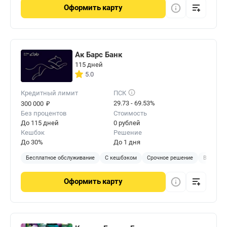
Оформить
карту
Ак Барс Банк
115 дней
5.0
Кредитный лимит
ПСК
₽
29.73 - 69.53%
300 000
Без процентов
Стоимость
До 115 дней
0 рублей
Кешбэк
Решение
До 30%
До 1 дня
Бесплатное обслуживание
С кешбэком
Срочное решение
В отделе
Оформить
карту