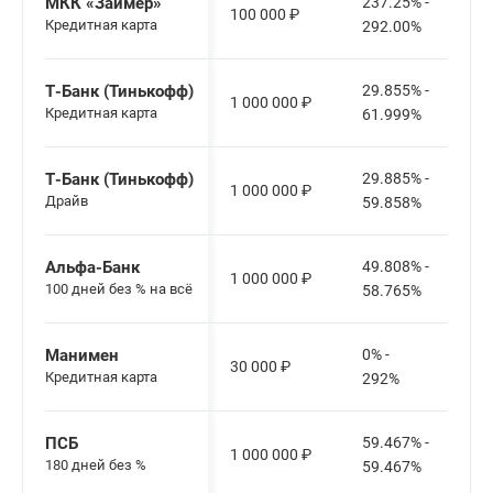
МКК «Займер»
237.25% -
100 000
₽
Кредитная карта
292.00%
Т-Банк (Тинькофф)
29.855% -
1 000 000
₽
Кредитная карта
61.999%
Т-Банк (Тинькофф)
29.885% -
1 000 000
₽
Драйв
59.858%
Альфа-Банк
49.808% -
1 000 000
₽
100 дней без % на всё
58.765%
Манимен
0% -
30 000
₽
Кредитная карта
292%
ПСБ
59.467% -
1 000 000
₽
180 дней без %
59.467%