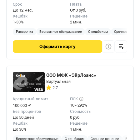
Срок
Плата
До 12 мес.
От 0 руб.
Кешбэк
Решение
1-30%
2 мин.
Рассрочка
Бесплатное обслуживание
С кешбэком
Срочное решен
Оформить
карту
ООО МФК «ЭйрЛоанс»
Виртуальная
2.7
Кредитный лимит
ПСК
₽
10 - 292%
100 000
Без процентов
Стоимость
До 50 дней
0 руб.
Кешбэк
Решение
До 30%
1 мин.
Бесплатное обслуживание
С кешбэком
Срочное решение
Виртуал