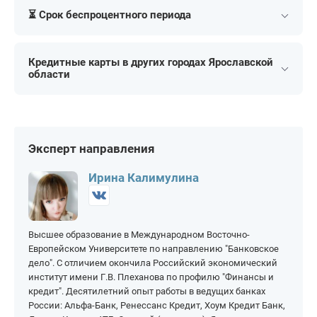
Для пенсионеров
Молодежные
МИР
⏳ Срок беспроцентного периода
На 10 000 рублей
На 40 000 рублей
Для студентов
Зарплатные
На 15 000 рублей
На 50 000 рублей
На 50 дней
На 90 дней
На 20 000 рублей
На 60 000 рублей
Кредитные карты в других городах Ярославской
На 55 дней
На 100 дней
области
На 25 000 рублей
На 70 000 рублей
На 60 дней
На 110 дней
Любим
Рыбинск
На 80 000 рублей
На 250 000 рублей
На 120 дней
На 180 дней
Ярославль
На 90 000 рублей
На 300 000 рублей
На 145 дней
На 200 дней
Эксперт направления
На 100 000 рублей
На 400 000 рублей
На 150 дней
На 365 дней
На 150 000 рублей
На 500 000 рублей
Ирина Калимулина
На 200 000 рублей
На 1 000 000 рублей
Высшее образование в Международном Восточно-
Европейском Университете по направлению "Банковское
дело". С отличием окончила Российский экономический
институт имени Г.В. Плеханова по профилю "Финансы и
кредит". Десятилетний опыт работы в ведущих банках
России: Альфа-Банк, Ренессанс Кредит, Хоум Кредит Банк,