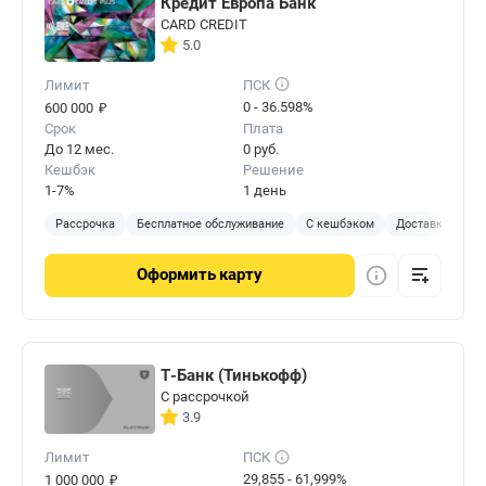
Кредит Европа Банк
CARD CREDIT
5.0
Лимит
ПСК
₽
0 - 36.598%
600 000
Срок
Плата
До 12 мес.
0 руб.
Кешбэк
Решение
1-7%
1 день
Рассрочка
Бесплатное обслуживание
С кешбэком
Доставка на до
Оформить
карту
Т-Банк (Тинькофф)
С рассрочкой
3.9
Лимит
ПСК
₽
29,855 - 61,999%
1 000 000