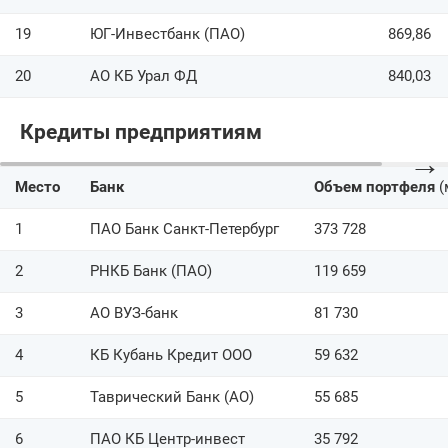
19
ЮГ-Инвестбанк (ПАО)
869,86
20
АО КБ Урал ФД
840,03
Кредиты предприятиям
→
Место
Банк
Объем портфеля
(
1
ПАО Банк Санкт-Петербург
373 728
2
РНКБ Банк (ПАО)
119 659
3
АО ВУЗ-банк
81 730
4
КБ Кубань Кредит ООО
59 632
5
Таврический Банк (АО)
55 685
6
ПАО КБ Центр-инвест
35 792