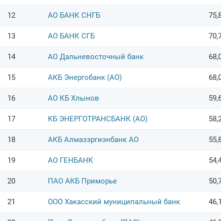
12
АО БАНК СНГБ
75,
13
АО БАНК СГБ
70,
14
АО Дальневосточный банк
68,
15
АКБ Энергобанк (АО)
68,
16
АО КБ Хлынов
59,
17
КБ ЭНЕРГОТРАНСБАНК (АО)
58,
18
АКБ Алмазэргиэнбанк АО
55,
19
АО ГЕНБАНК
54,
20
ПАО АКБ Приморье
50,
21
ООО Хакасский муниципальный банк
46,