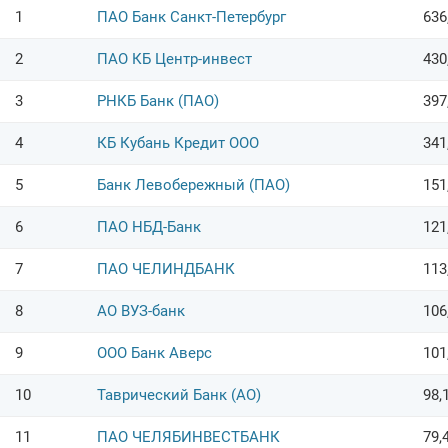
1
ПАО Банк Санкт-Петербург
636
2
ПАО КБ Центр-инвест
430
3
РНКБ Банк (ПАО)
397
4
КБ Кубань Кредит ООО
341
5
Банк Левобережный (ПАО)
151
6
ПАО НБД-Банк
121
7
ПАО ЧЕЛИНДБАНК
113
8
АО ВУЗ-банк
106
9
ООО Банк Аверс
101
10
Таврический Банк (АО)
98,
11
ПАО ЧЕЛЯБИНВЕСТБАНК
79,