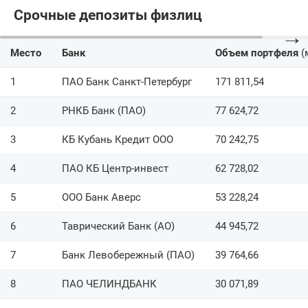
Срочные депозиты физлиц
→
Место
Банк
Объем портфеля
(
1
ПАО Банк Санкт-Петербург
171 811,54
2
РНКБ Банк (ПАО)
77 624,72
3
КБ Кубань Кредит ООО
70 242,75
4
ПАО КБ Центр-инвест
62 728,02
5
ООО Банк Аверс
53 228,24
6
Таврический Банк (АО)
44 945,72
7
Банк Левобережный (ПАО)
39 764,66
8
ПАО ЧЕЛИНДБАНК
30 071,89