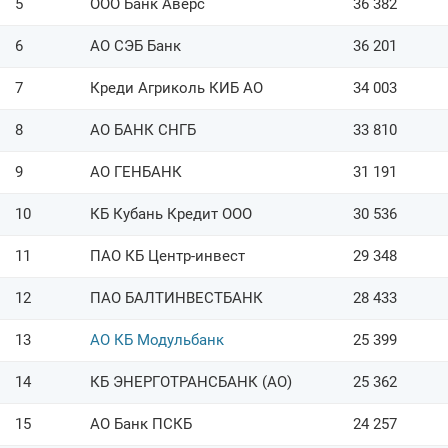
5
ООО Банк Аверс
36 382
6
АО СЭБ Банк
36 201
7
Креди Агриколь КИБ АО
34 003
8
АО БАНК СНГБ
33 810
9
АО ГЕНБАНК
31 191
10
КБ Кубань Кредит ООО
30 536
11
ПАО КБ Центр-инвест
29 348
12
ПАО БАЛТИНВЕСТБАНК
28 433
13
АО КБ Модульбанк
25 399
14
КБ ЭНЕРГОТРАНСБАНК (АО)
25 362
15
АО Банк ПСКБ
24 257