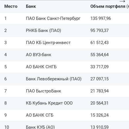
Место
Банк
Объем портфеля
(
1
ПАО Банк Санкт-Петербург
135 997,96
2
РНКБ Банк (ПАО)
95 793,37
3
ПАО КБ Центр-инвест
61 512,43
4
АО ВУЗ-банк
55 364,64
5
АО БАНК СНГБ
33 717,09
6
Банк Левобережный (ПАО)
27 097,15
7
ПАО БыстроБанк
21 783,94
8
КБ Кубань Кредит ООО
20 564,31
9
АО БАНК СГБ
15 326,24
10
Банк КУБ (АО)
13 910,59