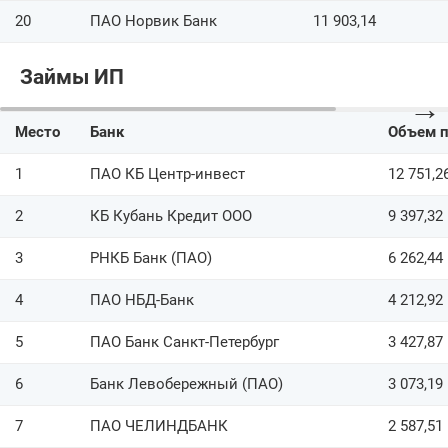
20
ПАО Норвик Банк
11 903,14
Займы ИП
→
Место
Банк
Объем 
1
ПАО КБ Центр-инвест
12 751,2
2
КБ Кубань Кредит ООО
9 397,32
3
РНКБ Банк (ПАО)
6 262,44
4
ПАО НБД-Банк
4 212,92
5
ПАО Банк Санкт-Петербург
3 427,87
6
Банк Левобережный (ПАО)
3 073,19
7
ПАО ЧЕЛИНДБАНК
2 587,51