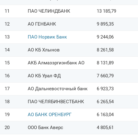
11
ПАО ЧЕЛИНДБАНК
13 185,79
12
АО ГЕНБАНК
9 895,35
13
ПАО Норвик Банк
9 244,06
14
АО КБ Хлынов
8 261,58
15
АКБ Алмазэргиэнбанк АО
8 131,89
16
АО КБ Урал ФД
7 660,79
17
АО Дальневосточный банк
6 923,73
18
ПАО ЧЕЛЯБИНВЕСТБАНК
6 265,54
19
АО БАНК ОРЕНБУРГ
6 163,04
20
ООО Банк Аверс
4 805,61