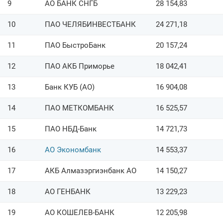
9
АО БАНК СНГБ
28 154,83
10
ПАО ЧЕЛЯБИНВЕСТБАНК
24 271,18
11
ПАО БыстроБанк
20 157,24
12
ПАО АКБ Приморье
18 042,41
13
Банк КУБ (АО)
16 904,08
14
ПАО МЕТКОМБАНК
16 525,57
15
ПАО НБД-Банк
14 721,73
16
АО Экономбанк
14 553,37
17
АКБ Алмазэргиэнбанк АО
14 150,27
18
АО ГЕНБАНК
13 229,23
19
АО КОШЕЛЕВ-БАНК
12 205,98