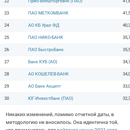
22
Прио-Внешторгбанк (ПАО)
41,
23
ПАО МЕТКОМБАНК
41,
24
АО КБ Урал ФД
40,
25
ПАО НИКО-БАНК
35,
26
ПАО БыстроБанк
35,
27
Банк КУБ (АО)
34,
28
АО КОШЕЛЕВ-БАНК
34,
29
АО Банк Акцепт
33,
30
ЮГ-Инвестбанк (ПАО)
32,
Никаких изменений, помимо отчетной даты, в
методологию не вносилось. Она идентична той,
что применялась для
рейтинга конца 2021 года
.