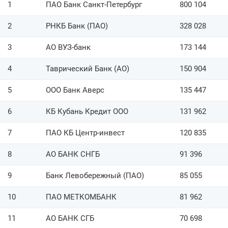
1
ПАО Банк Санкт-Петербург
800 104
2
РНКБ Банк (ПАО)
328 028
3
АО ВУЗ-банк
173 144
4
Таврический Банк (АО)
150 904
5
ООО Банк Аверс
135 447
6
КБ Кубань Кредит ООО
131 962
7
ПАО КБ Центр-инвест
120 835
8
АО БАНК СНГБ
91 396
9
Банк Левобережный (ПАО)
85 055
10
ПАО МЕТКОМБАНК
81 962
11
АО БАНК СГБ
70 698