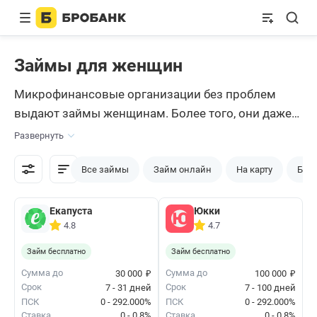
Займы для женщин
Микрофинансовые организации без проблем
выдают займы женщинам. Более того, они даже
набирают больше баллов на скоринге, так как
Развернуть
считаются более ответственными заемщиками.
На этой странице представлены МФО, в которых
Все займы
Займ онлайн
На карту
Без 
вы можете оформить срочный
займ
на любые
цели. Все эти компании максимально лояльно
Екапуста
Юкки
4.8
4.7
относятся к женщинам.
Займ бесплатно
Займ бесплатно
₽
₽
Сумма до
Сумма до
30 000
100 000
Срок
Срок
7 - 31 дней
7 - 100 дней
ПСК
0 - 292.000%
ПСК
0 - 292.000%
Ставка
0 - 0.8%
Ставка
0 - 0.8%