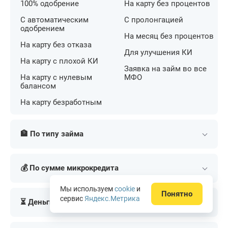
100% одобрение
На карту без процентов
С автоматическим
С пролонгацией
одобрением
На месяц без процентов
На карту без отказа
Для улучшения КИ
На карту с плохой КИ
Заявка на займ во все
На карту с нулевым
МФО
балансом
На карту безработным
🏦 По типу займа
Потребительские
На банковский счет
💰 По сумме микрокредита
Наличными
На номер телефона
Долгосрочные
Переводом
Мини
На 3000 рублей
Мы используем
cookie
и
наличными
Понятно
сервис
Яндекс.Метрика
На дом
⏳ Деньги взаймы по сроку
На 100 рублей
На 5000 рублей
На карту
по СБП
На 500 рублей
На 10000 рублей
Долгосрочные
На 2 месяца
На электронный