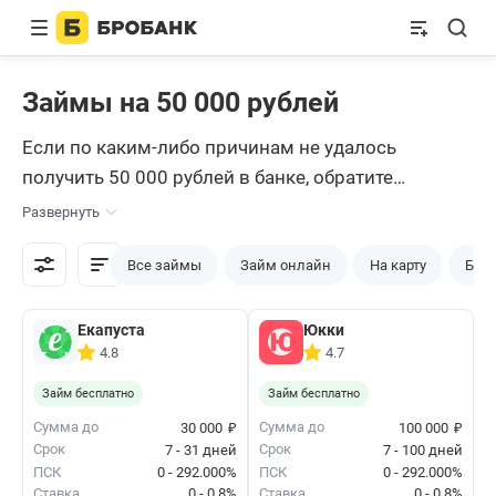
Займы на 50 000 рублей
Если по каким-либо причинам не удалось
получить 50 000 рублей в банке, обратите
внимание на микрофинансовые организации. На
Развернуть
этой странице собраны все актуальные
предложения рынка, где можно получить заём на
Все займы
Займ онлайн
На карту
Без 
50 тысяч.
Екапуста
Юкки
4.8
4.7
Займ бесплатно
Займ бесплатно
₽
₽
Сумма до
Сумма до
30 000
100 000
Срок
Срок
7 - 31 дней
7 - 100 дней
ПСК
0 - 292.000%
ПСК
0 - 292.000%
Ставка
0 - 0.8%
Ставка
0 - 0.8%