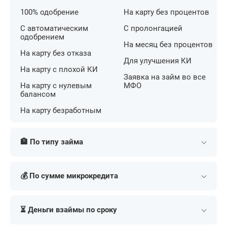
100% одобрение
На карту без процентов
С автоматическим
С пролонгацией
одобрением
На месяц без процентов
На карту без отказа
Для улучшения КИ
На карту с плохой КИ
Заявка на займ во все
На карту с нулевым
МФО
балансом
На карту безработным
🏦 По типу займа
Потребительские
На банковский счет
💰 По сумме микрокредита
Наличными
На номер телефона
Долгосрочные
Переводом
Мини
На 3000 рублей
наличными
На дом
⏳ Деньги взаймы по сроку
На 100 рублей
На 5000 рублей
На карту
по СБП