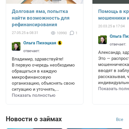
Долговая яма, попытка
Помощь в кр
найти возможность для
мошенники и
рефинансирования
20.03.25 в 17:04
27.05.25 в 08:31
10990
1
Ольга Пи
Ольга Пихоцкая
отвечает:
отвечает:
Александр, зд
Это — распрос
Владимир, здравствуйте!
мошенническая
В первую очередь необходимо
вводят в забл
обращаться в каждую
рассказывая, 
микрофинансовую
индивидуально
организацию, объяснять свою
Показать пол
ситуацию и уточнять,...
Показать полностью
Новости о займах
Все