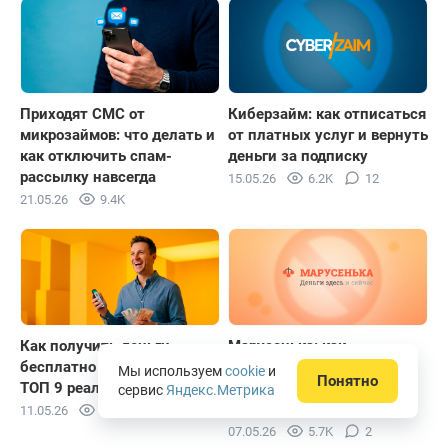
Приходят СМС от
Киберзайм: как отписаться
микрозаймов: что делать и
от платных услуг и вернуть
как отключить спам-
деньги за подписку
рассылку навсегда
15.05.26
6.2K
12
21.05.26
9.4K
Как получить деньги
Марусенька: как
бесплатно и без возврата:
отписаться от платных
Мы используем
cookie
и
Понятно
ТОП 9 реальных способов
услуг и вернуть деньги за
сервис
Яндекс.Метрика
подписку
11.05.26
12.6K
07.05.26
5.7K
2