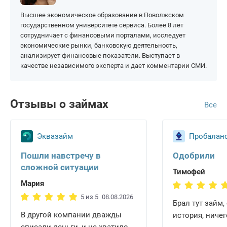
Без прописки
для граждан Казахстана
На Золотую Корону
Высшее экономическое образование в Поволжском
На чужую карту
По военному билету
Для граждан Белоруссии
На карту МИР
государственном университете сервиса. Более 8 лет
Новые МФО
Без указания работы
сотрудничает с финансовыми порталами, исследует
для граждан
На карту Сбербанка
Таджикистана
экономические рынки, банковскую деятельность,
Деньги в долг
По всей России
анализирует финансовые показатели. Выступает в
На карту Тинькофф
Для граждан Армении
качестве независимого эксперта и дает комментарии СМИ.
Для ИП
Отзывы о займах
Все
Эквазайм
Пробалан
Пошли навстречу в
Одобрили
сложной ситуации
Тимофей
Мария
5 из 5
08.08.2026
Брал тут займ,
В другой компании дважды
история, ниче