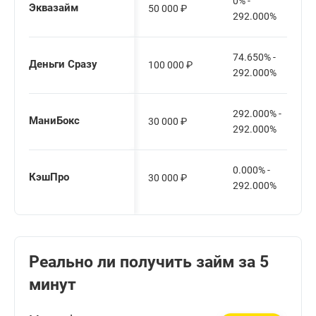
0% -
Эквазайм
50 000
₽
292.000%
74.650% -
Деньги Сразу
100 000
₽
292.000%
292.000% -
МаниБокс
30 000
₽
292.000%
0.000% -
КэшПро
30 000
₽
292.000%
Реально ли получить займ за 5
минут