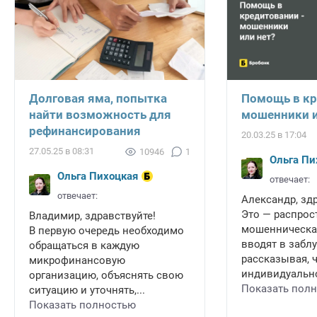
Долговая яма, попытка
Помощь в кр
найти возможность для
мошенники и
рефинансирования
20.03.25 в 17:04
27.05.25 в 08:31
10946
1
Ольга Пи
Ольга Пихоцкая
отвечает:
отвечает:
Александр, зд
Это — распрос
Владимир, здравствуйте!
мошенническая
В первую очередь необходимо
вводят в забл
обращаться в каждую
рассказывая, 
микрофинансовую
индивидуально
организацию, объяснять свою
Показать пол
ситуацию и уточнять,...
Показать полностью