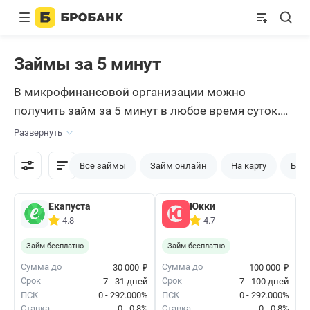
Займы за 5 минут
В микрофинансовой организации можно
получить займ за 5 минут в любое время суток.
Скоринговой системе МФО достаточно пары
Развернуть
минут, чтобы рассмотреть заявку и вынести
решение. При одобрении вам сразу отправят
Все займы
Займ онлайн
На карту
Без 
деньги на карту. Тратьте их как хотите.
Екапуста
Юкки
4.8
4.7
Займ бесплатно
Займ бесплатно
₽
₽
Сумма до
Сумма до
30 000
100 000
Срок
Срок
7 - 31 дней
7 - 100 дней
ПСК
0 - 292.000%
ПСК
0 - 292.000%
Ставка
0 - 0.8%
Ставка
0 - 0.8%