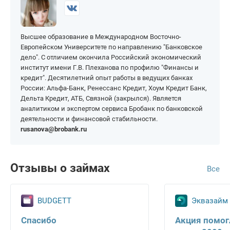
Для граждан
На виртуальную карту
Должникам
Узбекистана
Без карты
На неименную карту
Без прописки
для граждан Казахстана
На Золотую Корону
Высшее образование в Международном Восточно-
На чужую карту
По военному билету
Для граждан Белоруссии
На карту МИР
Европейском Университете по направлению "Банковское
Новые МФО
Без указания работы
дело". С отличием окончила Российский экономический
для граждан
На карту Сбербанка
Таджикистана
институт имени Г.В. Плеханова по профилю "Финансы и
Деньги в долг
По всей России
кредит". Десятилетний опыт работы в ведущих банках
На карту Тинькофф
Для граждан Армении
России: Альфа-Банк, Ренессанс Кредит, Хоум Кредит Банк,
Дельта Кредит, АТБ, Связной (закрылся). Является
Для ИП
аналитиком и экспертом сервиса Бробанк по банковской
деятельности и финансовой стабильности.
rusanova@brobank.ru
Отзывы о займах
Все
BUDGETT
Эквазайм
Спасибо
Акция помог