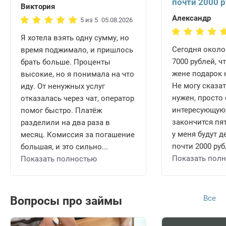
почти 2000 
Виктория
Александр
5 из 5
05.08.2026
Я хотела взять одну сумму, но
Сегодня около
время поджимало, и пришлось
7000 рублей, ч
брать больше. Проценты
жене подарок 
высокие, но я понимала на что
Не могу сказат
иду. От ненужных услуг
нужен, просто 
отказалась через чат, оператор
интересующую 
помог быстро. Платёж
закончится пят
разделили на два раза в
у меня будут 
месяц. Комиссия за погашение
почти 2000 рубл
большая, и это сильно...
Показать пол
Показать полностью
Все
Вопросы про займы