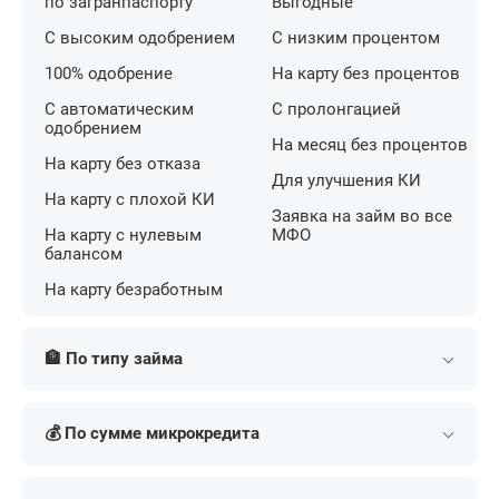
по загранпаспорту
Выгодные
С высоким одобрением
С низким процентом
100% одобрение
На карту без процентов
С автоматическим
С пролонгацией
одобрением
На месяц без процентов
На карту без отказа
Для улучшения КИ
На карту с плохой КИ
Заявка на займ во все
На карту с нулевым
МФО
балансом
На карту безработным
🏦 По типу займа
Потребительские
На банковский счет
💰 По сумме микрокредита
Наличными
На номер телефона
Долгосрочные
Переводом
Мини
На 3000 рублей
наличными