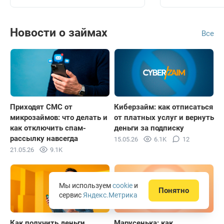
Новости о займах
Все
Приходят СМС от
Киберзайм: как отписаться
микрозаймов: что делать и
от платных услуг и вернуть
как отключить спам-
деньги за подписку
рассылку навсегда
15.05.26
6.1K
12
21.05.26
9.1K
Мы используем
cookie
и
Понятно
сервис
Яндекс.Метрика
Как получить деньги
Марусенька: как