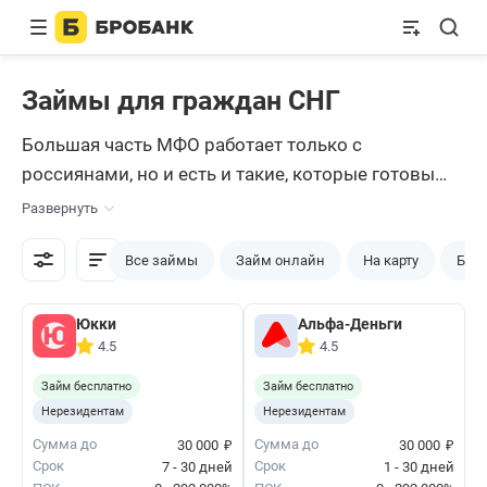
Займы для граждан СНГ
Большая часть МФО работает только с
россиянами, но и есть и такие, которые готовы
выдать займ гражданам СНГ. Мы изучили рынок
Развернуть
и отобрали МФО, в которые вы можете
обратиться. Все они принимают заявки онлайн и
Все займы
Займ онлайн
На карту
Без 
моментально переводят деньги на карты.
Юкки
Альфа-Деньги
4.5
4.5
Займ бесплатно
Займ бесплатно
Нерезидентам
Нерезидентам
₽
₽
Сумма до
Сумма до
30 000
30 000
Срок
Срок
7 - 30 дней
1 - 30 дней