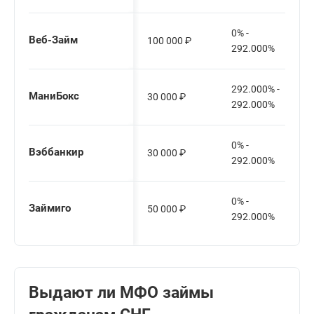
0% -
Веб-Займ
100 000
₽
292.000%
292.000% -
МаниБокс
30 000
₽
292.000%
0% -
Вэббанкир
30 000
₽
292.000%
0% -
Займиго
50 000
₽
292.000%
Выдают ли МФО займы