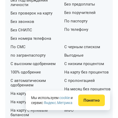
Без подтверждения
Без предоплаты
личности
Без поручителей
Без проверок на карту
По паспорту
Без звонков
По телефону
Без СНИЛС
Без номера телефона
По СМС
С черным списком
по загранпаспорту
Выгодные
С высоким одобрением
С низким процентом
100% одобрение
На карту без процентов
С автоматическим
С пролонгацией
одобрением
На месяц без процентов
На карту без отказа
Для улучшения КИ
Мы используем
cookie
и
Понятно
На карту с плохой КИ
сервис
Яндекс.Метрика
Заявка на займ во все
На карту с нулевым
МФО
балансом